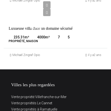
700
Michaël Zingraf Opio
il y a2 ans
000
€
VENTE
Luxueuse villa dans un domaine sécurisé
FRANCE
TOURRETTES
235.31
m²
4000
m²
7
5
PROPRIÉTÉ, MAISON
Michaël Zingraf Opio
il y a2 ans
Villes les plus regardées
Vente propriété Villefranche-sur-Mer
Vente propriétés Le Cannet
Vente propriétés à Ramatuelle