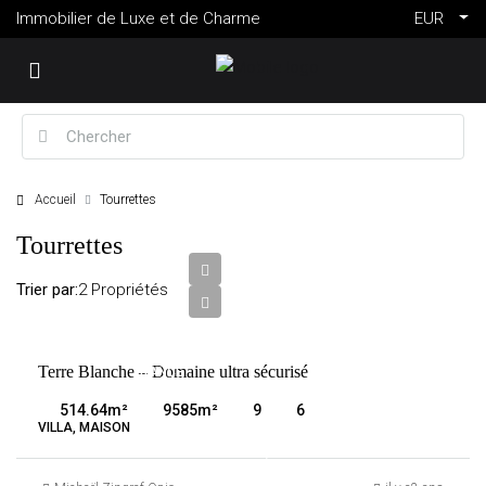
Immobilier de Luxe et de Charme
EUR
Accueil
Tourrettes
10
Tourrettes
500
000
Trier par:
2 Propriétés
€
VENTE
Terre Blanche – Domaine ultra sécurisé
FRANCE
TOURRETTES
514.64
m²
9585
m²
9
6
VILLA, MAISON
5