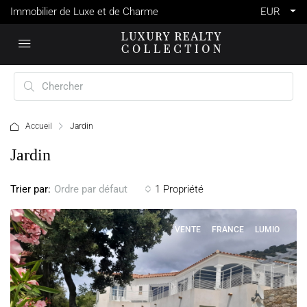
Immobilier de Luxe et de Charme
EUR
Accueil
Jardin
Jardin
Trier par:
1 Propriété
Ordre par défaut
VENTE
FRANCE
LUMIO