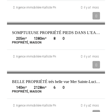
Agence immobilière Kalliste Properties
il y a1 mois
3 240 000 €
CORBARA
FRANCE
SOMPTUEUSE PROPRIÉTÉ PIEDS DANS L’EAU , MARINE DE DAVIA 20256 CORBAR
205
m²
1380
m²
8
0
PROPRIÉTÉ, MAISON
Agence immobilière Kalliste Properties
il y a1 mois
1 950 000 €
FRANCE
SAINTE-LUCIE-DE-PORTO-VECCHIO
BELLE PROPRIÉTÉ trés belle vue Mer Sainte-Lucie-de-Porto-Vecchio
140
m²
2128
m²
6
0
PROPRIÉTÉ, MAISON
Agence immobilière Kalliste Properties
il y a2 mois