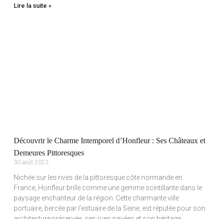
Lire la suite »
Découvrir le Charme Intemporel d’Honfleur : Ses Châteaux et
Demeures Pittoresques
30 août 2023
Nichée sur les rives de la pittoresque côte normande en
France, Honfleur brille comme une gemme scintillante dans le
paysage enchanteur de la région. Cette charmante ville
portuaire, bercée par l’estuaire de la Seine, est réputée pour son
architecture préservée, ses rues pavées et son héritage