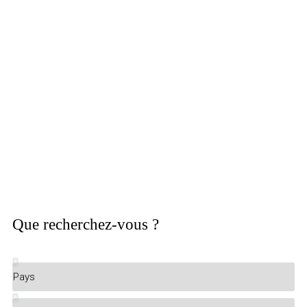
Somptueuse Propriété à Marbella
Véritable chef-d’œuvre à Marbella, située dans la
Costa del Sol : Cascada de Camoján.
----->>>
Que recherchez-vous ?