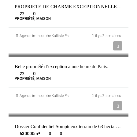
PROPRIETE DE CHARME EXCEPTIONNELLE Adainville
22
0
PROPRIÉTÉ, MAISON
Agence immobilière Kalliste Properties
il y a2 semaines
1 720 000 €
ADAINVILLE
FRANCE
Belle propriété d’exception a une heure de Paris.
22
0
PROPRIÉTÉ, MAISON
Agence immobilière Kalliste Properties
il y a2 semaines
9 000 000 €
NOUMÉA
NOUVELLE-CALÉDONIE
Dossier Confidentiel Somptueux terrain de 63 hectares au Vanuatu
630000
m²
0
0