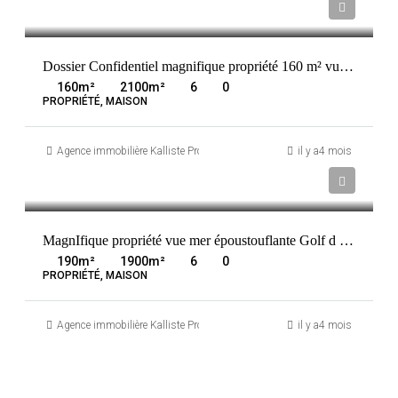
Prix sur demande
BONIFACIO
FRANCE
Dossier Confidentiel magnifique propriété 160 m² vue mer proche golf de spérone bonifacio 20169
160
m²
2100
m²
6
0
PROPRIÉTÉ, MAISON
Agence immobilière Kalliste Properties
il y a4 mois
Prix sur demande
AJACCIO
FRANCE
MagnIfique propriété vue mer époustouflante Golf d ‘ Ajaccio
190
m²
1900
m²
6
0
PROPRIÉTÉ, MAISON
Agence immobilière Kalliste Properties
il y a4 mois