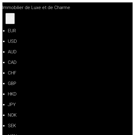
Immobilier de Luxe et de Charme
EUR
EUR
USD
AUD
CAD
CHF
GBP
HKD
JPY
NOK
SEK