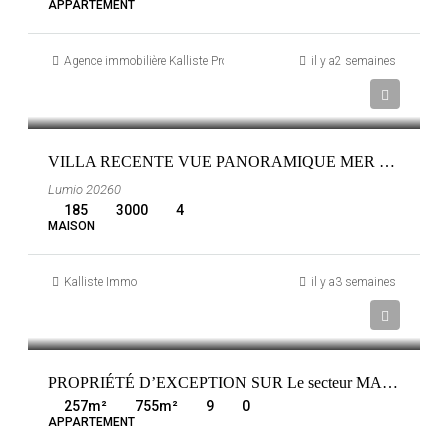
APPARTEMENT
Agence immobilière Kalliste Properties
il y a2 semaines
1 630 000 €
FRANCE
LUMIO
VILLA RECENTE VUE PANORAMIQUE MER ET MONTAGNES A LUMIO
Lumio 20260
185
3000
4
MAISON
Kalliste Immo
il y a3 semaines
1 565 000 €
FRANCE
LUCCIANA
PROPRIÉTÉ D’EXCEPTION SUR Le secteur MARANA PIEDS DANS L EAU DIRECT
257
m²
755
m²
9
0
APPARTEMENT