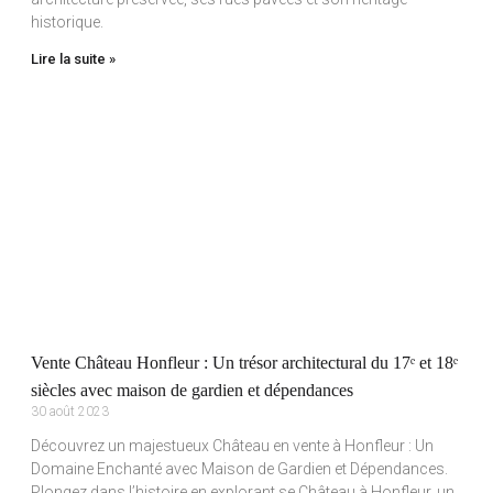
historique.
Lire la suite »
Vente Château Honfleur : Un trésor architectural du 17ᵉ et 18ᵉ
siècles avec maison de gardien et dépendances
30 août 2023
Découvrez un majestueux Château en vente à Honfleur : Un
Domaine Enchanté avec Maison de Gardien et Dépendances.
Plongez dans l’histoire en explorant se Château à Honfleur, un