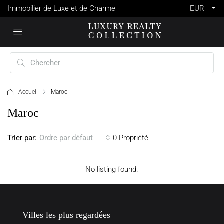
Immobilier de Luxe et de Charme
EUR
Accueil
Maroc
Maroc
Trier par:
0 Propriété
Ordre par défaut
No listing found.
Villes les plus regardées