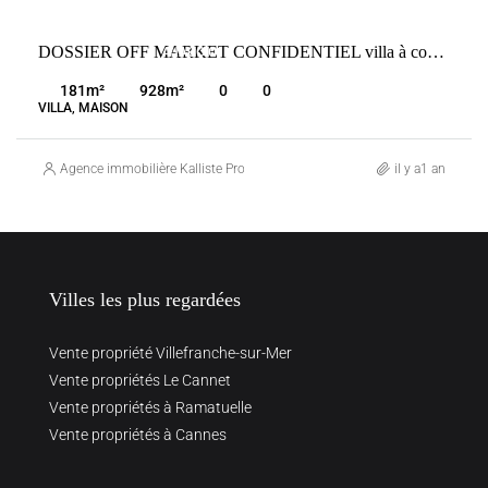
VENTE
DOSSIER OFF MARKET CONFIDENTIEL villa à construire AJACCIO
AJACCIO
FRANCE
181
m²
928
m²
0
0
VILLA, MAISON
Agence immobilière Kalliste Properties
il y a1 an
Villes les plus regardées
Vente propriété Villefranche-sur-Mer
Vente propriétés Le Cannet
Vente propriétés à Ramatuelle
Vente propriétés à Cannes