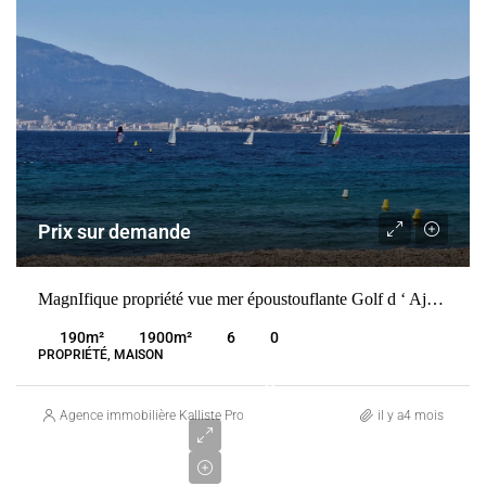
Prix sur demande
MagnIfique propriété vue mer époustouflante Golf d ‘ Ajaccio
190
m²
1900
m²
6
0
PROPRIÉTÉ, MAISON
2
190
Agence immobilière Kalliste Properties
il y a4 mois
000
€