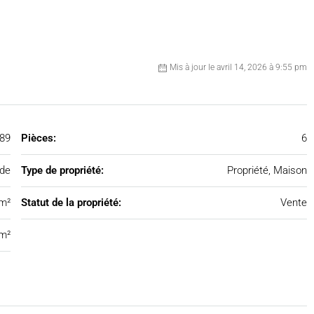
Mis à jour le avril 14, 2026 à 9:55 pm
89
Pièces:
6
nde
Type de propriété:
Propriété, Maison
m²
Statut de la propriété:
Vente
m²