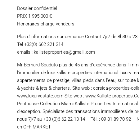
Dossier confidentiel
PRIX 1 995 000 €
Honoraires charge vendeurs
Plus d’informations sur demande Contact 7j/7 de 8h30 à 23
Tel +33(0) 662 221 314
emails : kallisteproperties@gmail .com
Mr Bernard Scaduto plus de 45 ans d’expérience dans l’immo
l’immobilier de luxe kalliste properties international luxury r
appartements de prestige, villas pieds dans l’eau, sur toute la
& yachts & jets & charters. Site web : corsica-properties-col
www.luxuryestate.com Site web : www.Kalliste-properties.C
Penthouse Collection Miami Kalliste Properties Internationa
d’exception. Spécialiste des transactions immobilières de pre
nous 7j/7 au +33 (0)6 62 22 13 14 – Tél. : 09 81 89 70 92 – 
en OFF MARKET