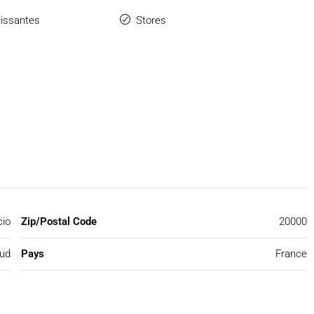
lissantes
Stores
cio
Zip/Postal Code
20000
Sud
Pays
France