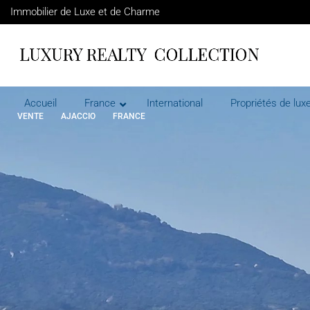
Immobilier de Luxe et de Charme
Accueil
France
International
Propriétés de luxe
VENTE
AJACCIO
FRANCE