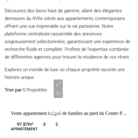
Découvrez des biens haut de gamme, allant des élégantes
demeures du XVIIe siècle aux appartements contemporains
offrant une vue imprenable sur la vie parisienne. Notre
plateforme centralisée rassemble des annonces
soigneusement sélectionnées, garantissant une expérience de
recherche fluide et complète. Profitez de l’expertise combinée
de différentes agences pour trouver la résidence de vos rêves.
Explorez un monde de luxe où chaque propriété raconte une
1
histoire unique.
550
000
Trier par:
5 Propriétés
€
VENTE
Vente appartement baigné de lumière au pied du Centre Pompidou avec ascenseur
FRANCE
PARIS
97.87
m²
3
2
3ÈME
APPARTEMENT