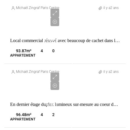
1
800
Michaël Zingraf Paris Centre
il y a2 ans
000
€
VENTE
Local commercial rénové avec beaucoup de cachet dans le Marais
FRANCE
PARIS
93.87
m²
4
0
3ÈME
APPARTEMENT
1
800
Michaël Zingraf Paris Centre
il y a2 ans
000
€
VENTE
En dernier étage duplex lumineux sur-mesure au coeur du Marais
FRANCE
PARIS
96.48
m²
4
2
3ÈME
APPARTEMENT
5