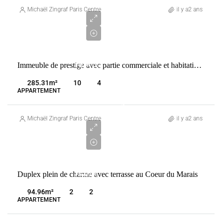
500
Michaël Zingraf Paris Centre
il y a2 ans
000
€
VENTE
Immeuble de prestige avec partie commerciale et habitation dans le Marais
FRANCE
PARIS
285.31
m²
10
4
3ÈME
APPARTEMENT
1
800
Michaël Zingraf Paris Centre
il y a2 ans
000
€
VENTE
Duplex plein de charme avec terrasse au Coeur du Marais
FRANCE
PARIS
94.96
m²
2
2
3ÈME
APPARTEMENT