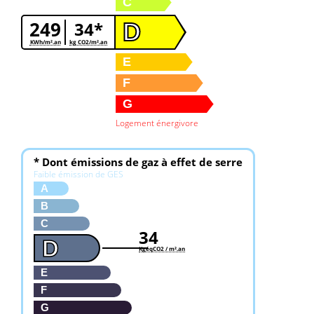
C
249
34*
D
KWh/m².an
kg CO2/m².an
E
F
G
Logement énergivore
* Dont émissions de gaz à effet de serre
Faible émission de GES
A
B
C
34
D
KgéqCO2 / m².an
E
F
G