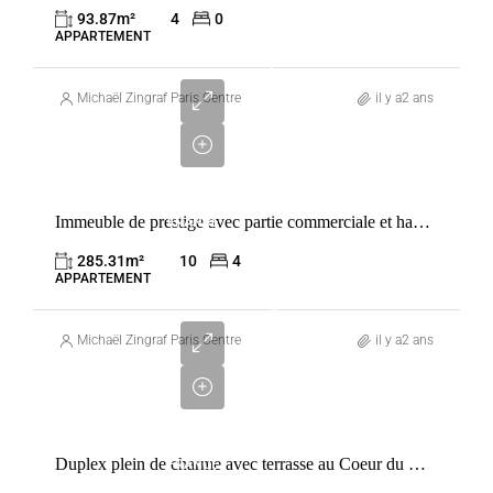
PARIS
93.87
m²
4
0
3ÈME
APPARTEMENT
5
500
Michaël Zingraf Paris Centre
il y a2 ans
000
€
VENTE
Immeuble de prestige avec partie commerciale et habitation dans le Marais
FRANCE
PARIS
285.31
m²
10
4
3ÈME
APPARTEMENT
1
800
Michaël Zingraf Paris Centre
il y a2 ans
000
€
VENTE
Duplex plein de charme avec terrasse au Coeur du Marais
FRANCE
PARIS