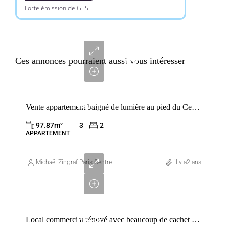
Forte émission de GES
1
550
Ces annonces pourraient aussi vous intéresser
000
€
VENTE
Vente appartement baigné de lumière au pied du Centre Pompidou avec ascenseur
FRANCE
PARIS
97.87
m²
3
2
3ÈME
APPARTEMENT
1
800
Michaël Zingraf Paris Centre
il y a2 ans
000
€
VENTE
Local commercial rénové avec beaucoup de cachet dans le Marais
FRANCE