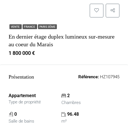
VENTE
FRANCE
PARIS 3ÈME
En dernier étage duplex lumineux sur-mesure
au coeur du Marais
1 800 000 €
Présentation
Référence:
HZ107945
Appartement
2
Type de propriété
Chambres
0
96.48
Salle de bains
m²