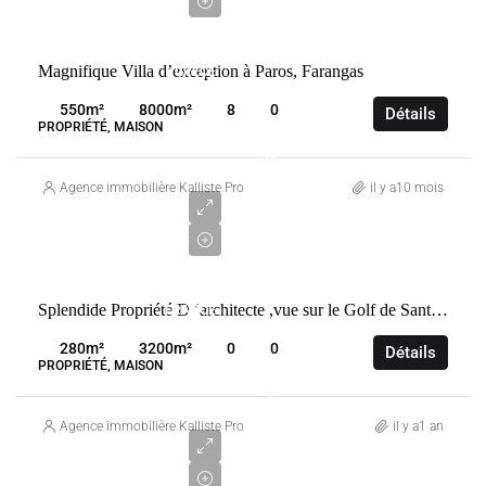
€
VENTE
Magnifique Villa d’exception à Paros, Farangas
GRÈCE
PAROS
550
m²
8000
m²
8
0
Détails
PROPRIÉTÉ, MAISON
3
200
Agence immobilière Kalliste Properties
il y a10 mois
000
€
VENTE
Splendide Propriété D ‘architecte ,vue sur le Golf de Santa -Giulia .
FRANCE
LECCI
280
m²
3200
m²
0
0
Détails
PROPRIÉTÉ, MAISON
1
715
Agence immobilière Kalliste Properties
il y a1 an
000
€