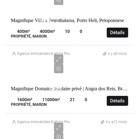
€
VENTE
Magnifique Villa a Petrothalassa, Porto Heli, Peloponnese
GRÈCE
PORTOCHELI
400
m²
4000
m²
10
0
Détails
PROPRIÉTÉ, MAISON
4
300
Agence immobilière Kalliste Properties
il y a9 mois
000
€
VENTE
Magnifique Domaine insulaire privé | Angra dos Reis, Brésil
ANGRA
DOS REIS
1600
m²
11000
m²
21
0
Détails
BRÉSIL
PROPRIÉTÉ, MAISON
1
950
Agence immobilière Kalliste Properties
il y a12 mois
000
€