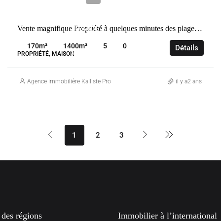
VENTE
Vente magnifique Propriété à quelques minutes des plages Cala Rossa et Saint Cyprien
FRANCE
PORTO-
170
m²
1400
m²
5
0
Détails
VECCHIO
PROPRIÉTÉ, MAISON
Agence immobilière Kalliste Properties
il y a2 ans
1
2
3
 des régions
Immobilier à l’international