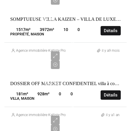
€
VENTE
SOMPTUEUSE VILLA KAIZEN – VILLA DE LUXE À LA ZAGALETA
ESPAGNE
MARBELLA
1517
m²
3972
m²
10
0
Détails
PROPRIÉTÉ, MAISON
2
190
Agence immobilière Kalliste Properties
il y a9 mois
000
€
VENTE
DOSSIER OFF MARKET CONFIDENTIEL villa à construire AJACCIO
AJACCIO
FRANCE
181
m²
928
m²
0
0
Détails
VILLA, MAISON
1
590
Agence immobilière Kalliste Properties
il y a1 an
000
€