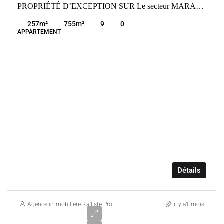
PROPRIÉTÉ D’EXCEPTION SUR Le secteur MARANA PIEDS DANS L EAU DIRECT
FRANCE
LUCCIANA
257
m²
755
m²
9
0
APPARTEMENT
Détails
Agence immobilière Kalliste Properties
il y a1 mois
Prix sur