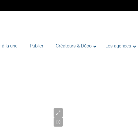
 à la une
Publier
Créateurs & Déco
Les agences
1
720
000
€
VENTE