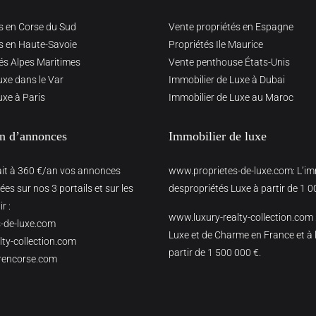
s en Corse du Sud
Vente propriétés en Espagne
s en Haute-Savoie
Propriétés Ile Maurice
és Alpes Maritimes
Vente penthouse États-Unis
uxe dans le Var
Immobilier de Luxe à Dubai
uxe à Paris
Immobilier de Luxe au Maroc
on d’annonces
Immobilier de luxe
ait à 360 €/an vos annonces
www.proprietes-de-luxe.com
: L’i
es sur nos 3 portails et sur les
despropriétés Luxe à partir de 1 0
r :
www.luxury-realty-collection.com
-de-luxe.com
Luxe et de Charme en France et à l
ty-collection.com
partir de 1 500 000 €.
rencorse.com