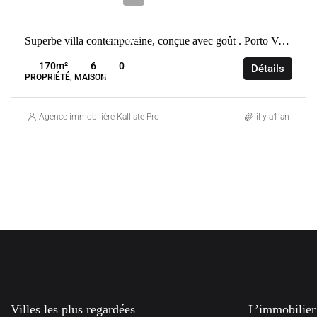
VENTE
Superbe villa contemporaine, conçue avec goût . Porto Vecchio
FRANCE
PORTO-
170
m²
6
0
Détails
VECCHIO
PROPRIÉTÉ, MAISON
Agence immobilière Kalliste Properties
il y a1 an
Villes les plus regardées
L’immobilier