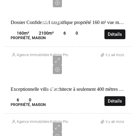
demande
VENTE
Dossier Confidentiel magnifique propriété 160 m² vue mer proche golf de spérone bonifacio 20169
BONIFACIO
FRANCE
160
m²
2100
m²
6
0
Détails
PROPRIÉTÉ, MAISON
1
750
Agence immobilière Kalliste Properties
il y a4 mois
000
€
VENTE
Exceptionnelle villa d’architecte à seulement 400 mètres de l’une des plus belles plages de la côte Fautea. Conca
CONCA
FRANCE
6
0
Détails
PROPRIÉTÉ, MAISON
16
800
Agence immobilière Kalliste Properties
il y a6 mois
000