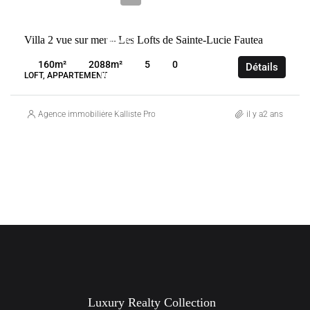
VENTE
Villa 2 vue sur mer – Les Lofts de Sainte-Lucie Fautea
FRANCE
SAINTE-
160
m²
2088
m²
5
0
Détails
LUCIE-DE-
LOFT, APPARTEMENT
PORTO-
VECCHIO
Agence immobilière Kalliste Properties
il y a2 ans
Luxury Realty Collection