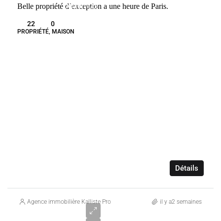
Belle propriété d’exception a une heure de Paris.
ADAINVILLE
FRANCE
22
0
PROPRIÉTÉ, MAISON
Détails
Agence immobilière Kalliste Properties
il y a2 semaines
Prix sur