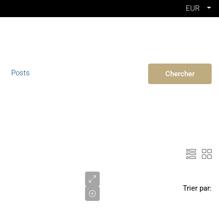
EUR
Posts
Chercher
1
565
000
Trier par:
€
VENTE