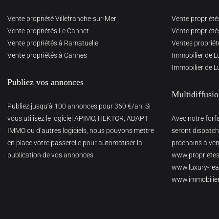
Vente propriété Villefranche-sur-Mer
Vente propriété
Vente propriétés Le Cannet
Vente propriété
Vente propriétés à Ramatuelle
Ventes propriét
Vente propriétés à Cannes
Immobilier de L
Immobilier de L
Publiez vos annonces
Multidiffusi
Publiez jusqu’à 100 annonces pour 360 €/an. Si
vous utilisez le logiciel APIMO, HEKTOR, ADAPT
Avec notre forf
IMMO ou d’autres logiciels, nous pouvons mettre
seront dispatché
en place votre passerelle pour automatiser la
prochains à veni
publication de vos annonces.
www.proprietes
www.luxury-real
www.immobilie