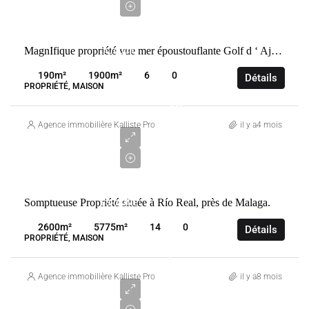
demande
VENTE
MagnIfique propriété vue mer époustouflante Golf d ‘ Ajaccio
AJACCIO
FRANCE
190
m²
1900
m²
6
0
Détails
PROPRIÉTÉ, MAISON
10
000
Agence immobilière Kalliste Properties
il y a4 mois
000
€
VENTE
Somptueuse Propriété située à Río Real, près de Malaga.
ESPAGNE
MÁLAGA
2600
m²
5775
m²
14
0
Détails
PROPRIÉTÉ, MAISON
5
000
Agence immobilière Kalliste Properties
il y a8 mois
000