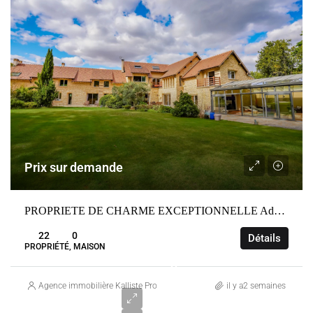
Prix sur demande
PROPRIETE DE CHARME EXCEPTIONNELLE Adainville
22
0
Détails
PROPRIÉTÉ, MAISON
3
240
Agence immobilière Kalliste Properties
il y a2 semaines
000