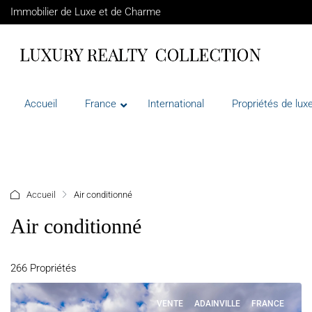
Immobilier de Luxe et de Charme
Accueil
France
International
Propriétés de luxe
+ d'options
Accueil
Air conditionné
Air conditionné
266 Propriétés
VENTE
ADAINVILLE
FRANCE