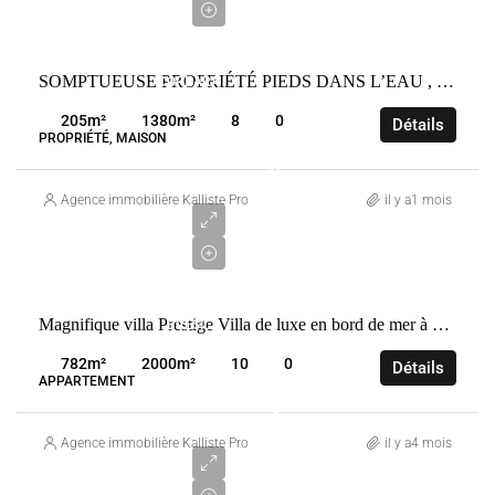
€
VENTE
SOMPTUEUSE PROPRIÉTÉ PIEDS DANS L’EAU , MARINE DE DAVIA 20256 CORBAR
CORBARA
FRANCE
205
m²
1380
m²
8
0
Détails
PROPRIÉTÉ, MAISON
2
805
Agence immobilière Kalliste Properties
il y a1 mois
280
€
VENTE
Magnifique villa Prestige Villa de luxe en bord de mer à Barracuda Resort-Itacare-
BRÉSIL
ITACARÉ
782
m²
2000
m²
10
0
Détails
APPARTEMENT
4
000
Agence immobilière Kalliste Properties
il y a4 mois
000