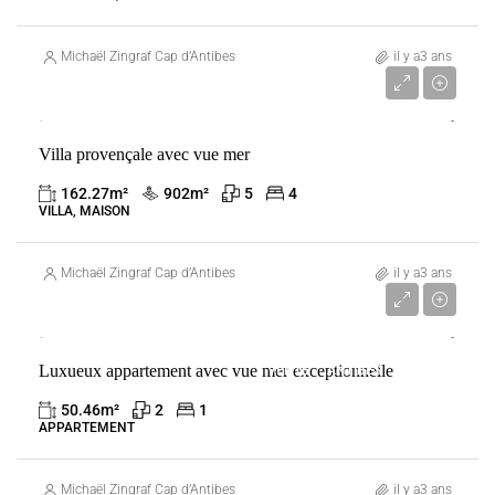
Michaël Zingraf Cap d’Antibes
il y a3 ans
3 750 000 €
Villa provençale avec vue mer
VENTE
ANTIBES
FRANCE
162.27
m²
902
m²
5
4
VILLA, MAISON
Michaël Zingraf Cap d’Antibes
il y a3 ans
1 550 000 €
Luxueux appartement avec vue mer exceptionnelle
VENTE
ANTIBES
FRANCE
50.46
m²
2
1
APPARTEMENT
Michaël Zingraf Cap d’Antibes
il y a3 ans