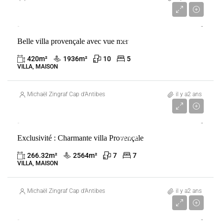
5 450 000 €
Belle villa provençale avec vue mer
VENTE
ANTIBES
FRANCE
420
m²
1936
m²
10
5
VILLA, MAISON
Michaël Zingraf Cap d’Antibes
il y a2 ans
4 100 000 €
Exclusivité : Charmante villa Provençale
VENTE
ANTIBES
FRANCE
266.32
m²
2564
m²
7
7
VILLA, MAISON
Michaël Zingraf Cap d’Antibes
il y a2 ans
3 100 000 €