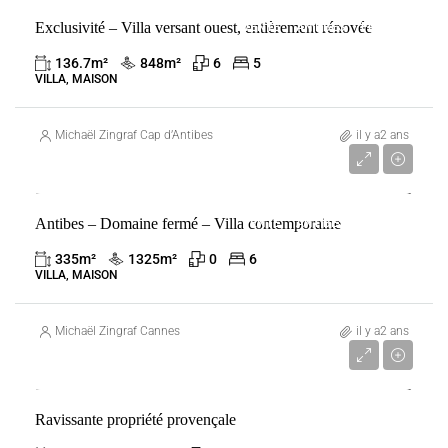
Exclusivité – Villa versant ouest, entièrement rénovée
VENTE
ANTIBES
FRANCE
136.7
m²
848
m²
6
5
VILLA, MAISON
Michaël Zingraf Cap d’Antibes
il y a2 ans
2 850 000 €
Antibes – Domaine fermé – Villa contemporaine
VENTE
ANTIBES
FRANCE
335
m²
1325
m²
0
6
VILLA, MAISON
Michaël Zingraf Cannes
il y a2 ans
3 300 000 €
Ravissante propriété provençale
VENTE
ANTIBES
FRANCE