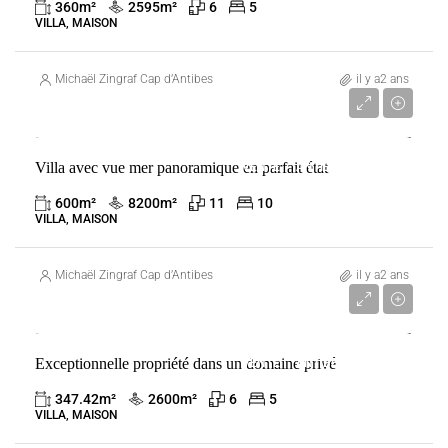
360
m²
2595
m²
6
5
VILLA, MAISON
Michaël Zingraf Cap d’Antibes
il y a2 ans
24 500 000 €
Villa avec vue mer panoramique en parfait état
VENTE
ANTIBES
FRANCE
600
m²
8200
m²
11
10
VILLA, MAISON
Michaël Zingraf Cap d’Antibes
il y a2 ans
8 900 000 €
Exceptionnelle propriété dans un domaine privé
VENTE
ANTIBES
FRANCE
347.42
m²
2600
m²
6
5
VILLA, MAISON