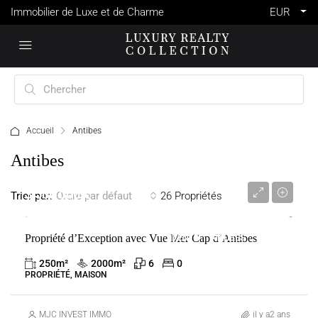
Immobilier de Luxe et de Charme
EUR
Accueil
Antibes
Antibes
3 500 000 €
Trier par:
26 Propriétés
Ordre par défaut
Propriété d’Exception avec Vue Mer Cap d’Antibes
VENTE
ANTIBES
FRANCE
250
m²
2000
m²
6
0
PROPRIÉTÉ, MAISON
MJC INVEST IMMO
il y a2 ans