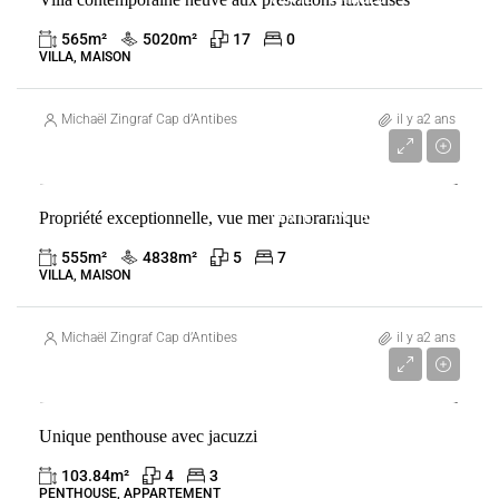
565
m²
5020
m²
17
0
VILLA, MAISON
Michaël Zingraf Cap d’Antibes
il y a2 ans
35 000 000 €
Propriété exceptionnelle, vue mer panoramique
VENTE
ANTIBES
FRANCE
555
m²
4838
m²
5
7
VILLA, MAISON
Michaël Zingraf Cap d’Antibes
il y a2 ans
5 500 000 €
Unique penthouse avec jacuzzi
VENTE
ANTIBES
FRANCE
103.84
m²
4
3
PENTHOUSE, APPARTEMENT