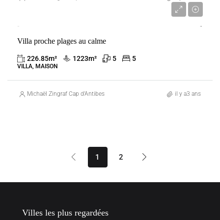
3 400 000 €
Villa proche plages au calme
VENTE
ANTIBES
FRANCE
226.85
m²
1223
m²
5
5
VILLA, MAISON
Michaël Zingraf Cap d’Antibes
il y a3 ans
1
2
Villes les plus regardées