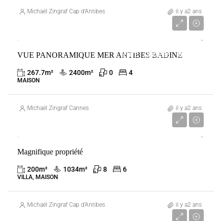
Michaël Zingraf Cap d’Antibes
il y a2 ans
1 790 000 €
VUE PANORAMIQUE MER ANTIBES BADINE
VENTE
ANTIBES
FRANCE
267.7
m²
2400
m²
0
4
MAISON
Michaël Zingraf Cannes
il y a2 ans
4 900 000 €
Magnifique propriété
VENTE
ANTIBES
FRANCE
200
m²
1034
m²
8
6
VILLA, MAISON
Michaël Zingraf Cap d’Antibes
il y a2 ans
26 500 000 €