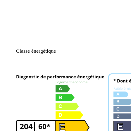
Classe énergétique
Diagnostic de performance énergétique
* Dont é
Logement économe
A
Faible émi
A
B
B
C
C
D
D
204
60*
E
E