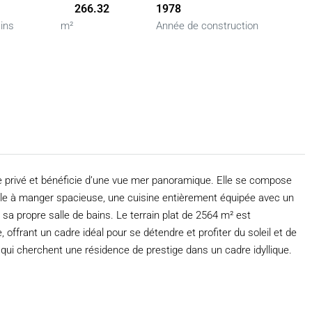
266.32
1978
ains
m²
Année de construction
e privé et bénéficie d’une vue mer panoramique. Elle se compose
le à manger spacieuse, une cuisine entièrement équipée avec un
a propre salle de bains. Le terrain plat de 2564 m² est
ffrant un cadre idéal pour se détendre et profiter du soleil et de
 qui cherchent une résidence de prestige dans un cadre idyllique.