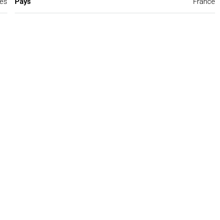
mes
Pays
France