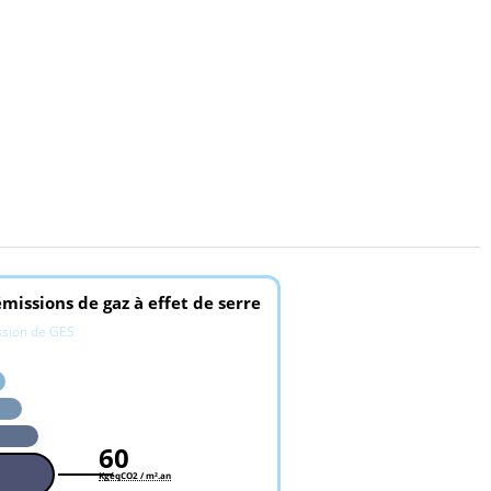
missions de gaz à effet de serre
ssion de GES
60
KgéqCO2 / m².an