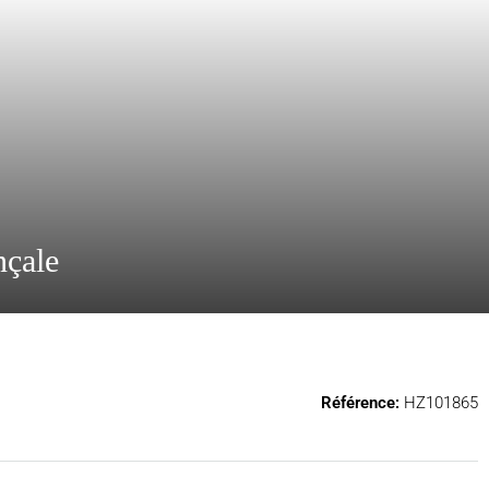
nçale
Référence:
HZ101865