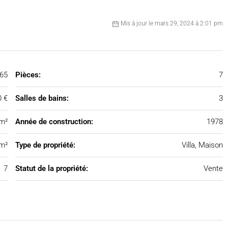
Mis à jour le mars 29, 2024 à 2:01 pm
65
Pièces:
7
0 €
Salles de bains:
3
 m²
Année de construction:
1978
m²
Type de propriété:
Villa, Maison
7
Statut de la propriété:
Vente