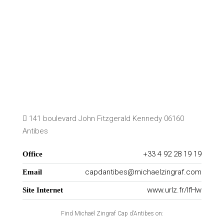
141 boulevard John Fitzgerald Kennedy 06160
Antibes
+33 4 92 28 19 19
Office
capdantibes@michaelzingraf.com
Email
www.urlz.fr/lfHw
Site Internet
Find Michaël Zingraf Cap d’Antibes on: