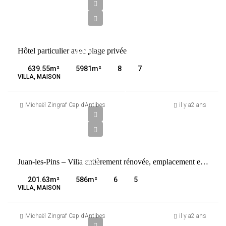
000
€
VENTE
Hôtel particulier avec plage privée
ANTIBES
FRANCE
639.55
m²
5981
m²
8
7
VILLA, MAISON
1
995
Michaël Zingraf Cap d’Antibes
il y a2 ans
000
€
VENTE
Juan-les-Pins – Villa entièrement rénovée, emplacement exceptionnel
FRANCE
JUAN-
201.63
m²
586
m²
6
5
LES-PINS
VILLA, MAISON
Michaël Zingraf Cap d’Antibes
il y a2 ans