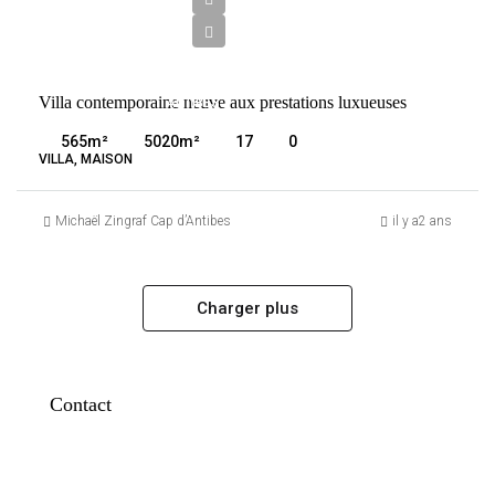
Prix sur
demande
VENTE
Villa contemporaine neuve aux prestations luxueuses
ANTIBES
FRANCE
565
m²
5020
m²
17
0
VILLA, MAISON
Michaël Zingraf Cap d’Antibes
il y a2 ans
Charger plus
Contact