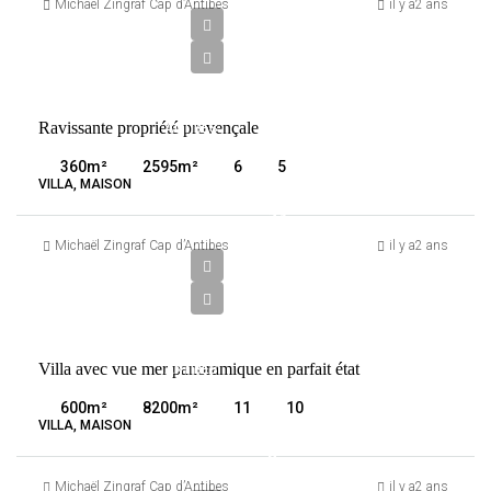
300
Michaël Zingraf Cap d’Antibes
il y a2 ans
000
€
VENTE
Ravissante propriété provençale
ANTIBES
FRANCE
360
m²
2595
m²
6
5
VILLA, MAISON
24
500
Michaël Zingraf Cap d’Antibes
il y a2 ans
000
€
VENTE
Villa avec vue mer panoramique en parfait état
ANTIBES
FRANCE
600
m²
8200
m²
11
10
VILLA, MAISON
8
900
Michaël Zingraf Cap d’Antibes
il y a2 ans