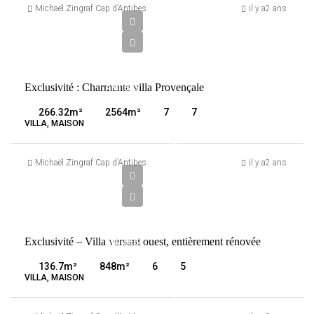
100
Michaël Zingraf Cap d’Antibes
il y a2 ans
000
€
VENTE
Exclusivité : Charmante villa Provençale
ANTIBES
FRANCE
266.32
m²
2564
m²
7
7
VILLA, MAISON
3
100
Michaël Zingraf Cap d’Antibes
il y a2 ans
000
€
VENTE
Exclusivité – Villa versant ouest, entièrement rénovée
ANTIBES
FRANCE
136.7
m²
848
m²
6
5
VILLA, MAISON
3