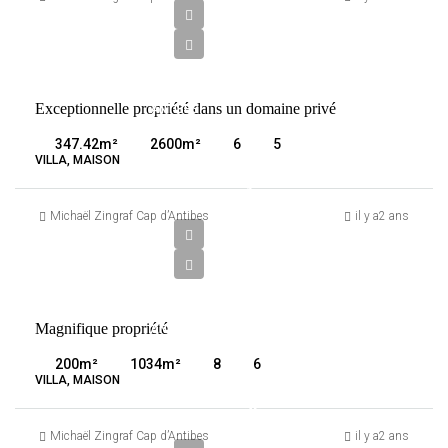
000
€
VENTE
Exceptionnelle propriété dans un domaine privé
ANTIBES
FRANCE
347.42
m²
2600
m²
6
5
VILLA, MAISON
4
900
Michaël Zingraf Cap d’Antibes
il y a2 ans
000
€
VENTE
Magnifique propriété
ANTIBES
FRANCE
200
m²
1034
m²
8
6
VILLA, MAISON
26
500
Michaël Zingraf Cap d’Antibes
il y a2 ans