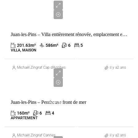
000
€
Juan-les-Pins – Villa entièrement rénovée, emplacement exceptionnel
201.63
m²
586
m²
6
5
VILLA, MAISON
2
850
Michaël Zingraf Cap d’Antibes
il y a2 ans
000
€
VENTE
Juan-les-Pins – Penthouse front de mer
FRANCE
JUAN-
160
m²
6
4
LES-PINS
APPARTEMENT
2
150
Michaël Zingraf Cannes
il y a2 ans