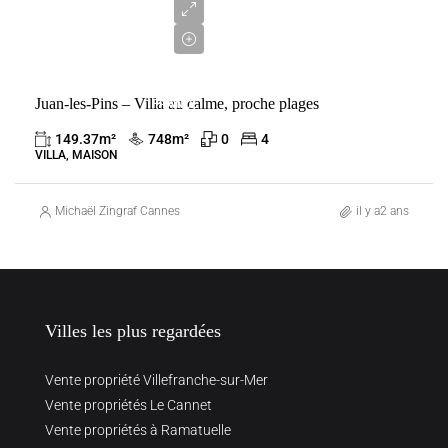
000
€
VENTE
Juan-les-Pins – Villa au calme, proche plages
FRANCE
JUAN-
149.37
m²
748
m²
0
4
LES-PINS
VILLA, MAISON
Michaël Zingraf Cannes
il y a2 ans
Villes les plus regardées
Vente propriété Villefranche-sur-Mer
Vente propriétés Le Cannet
Vente propriétés à Ramatuelle