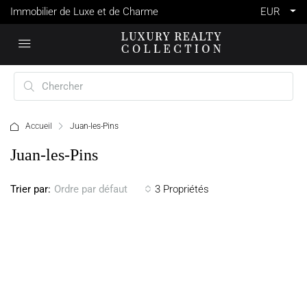
Immobilier de Luxe et de Charme
EUR
Accueil
Juan-les-Pins
Juan-les-Pins
Trier par:
3 Propriétés
Ordre par défaut
VENTE
FRANCE
JUAN-
LES-PINS
1
995