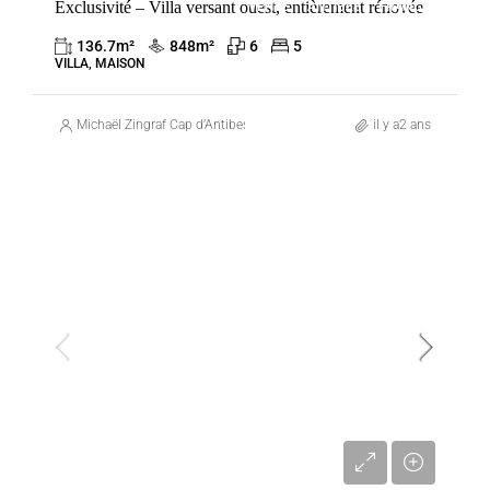
Exclusivité – Villa versant ouest, entièrement rénovée
VENTE
ANTIBES
FRANCE
136.7
m²
848
m²
6
5
VILLA, MAISON
Michaël Zingraf Cap d’Antibes
il y a2 ans
VENTE
ANTIBES
FRANCE
2 850 000 €