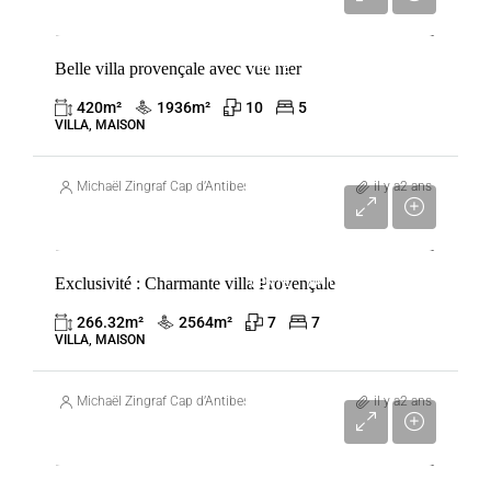
5 450 000 €
Belle villa provençale avec vue mer
VENTE
ANTIBES
FRANCE
420
m²
1936
m²
10
5
VILLA, MAISON
Michaël Zingraf Cap d’Antibes
il y a2 ans
4 100 000 €
Exclusivité : Charmante villa Provençale
VENTE
ANTIBES
FRANCE
266.32
m²
2564
m²
7
7
VILLA, MAISON
Michaël Zingraf Cap d’Antibes
il y a2 ans
3 100 000 €