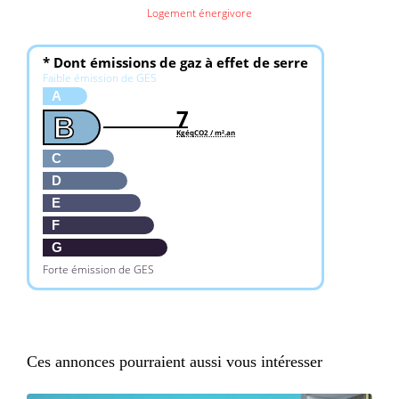
Logement énergivore
* Dont émissions de gaz à effet de serre
Faible émission de GES
A
7
B
KgéqCO2 / m².an
C
D
E
F
G
Forte émission de GES
Ces annonces pourraient aussi vous intéresser