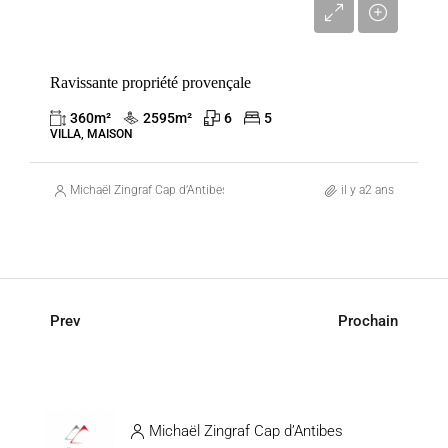
3 300 000 €
Ravissante propriété provençale
360
m²
2595
m²
6
5
VILLA, MAISON
Michaël Zingraf Cap d’Antibes
il y a2 ans
Prev
Prochain
Michaël Zingraf Cap d’Antibes