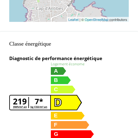
Leaflet
| ©
OpenStreetMap
contributors
Classe énergétique
Diagnostic de performance énergétique
Logement économe
A
B
C
219
7*
D
KWh/m².an
kg CO2/m².an
E
F
G