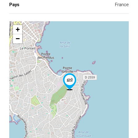
Pays
France
+
−