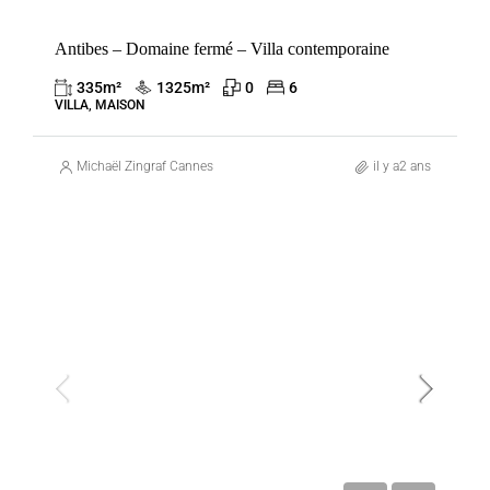
Antibes – Domaine fermé – Villa contemporaine
335
m²
1325
m²
0
6
VILLA, MAISON
Michaël Zingraf Cannes
il y a2 ans
VENTE
ANTIBES
FRANCE