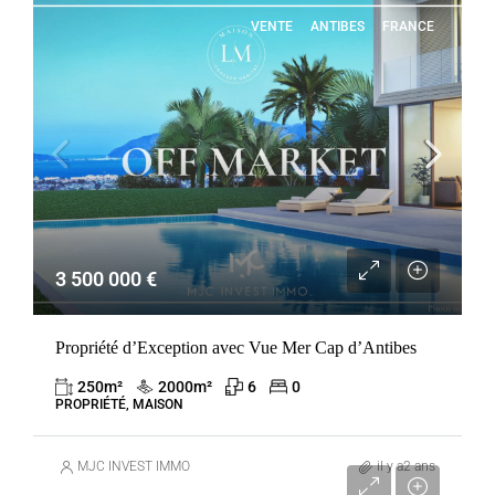
VENTE
ANTIBES
FRANCE
3 500 000 €
Propriété d’Exception avec Vue Mer Cap d’Antibes
250
m²
2000
m²
6
0
PROPRIÉTÉ, MAISON
MJC INVEST IMMO
il y a2 ans