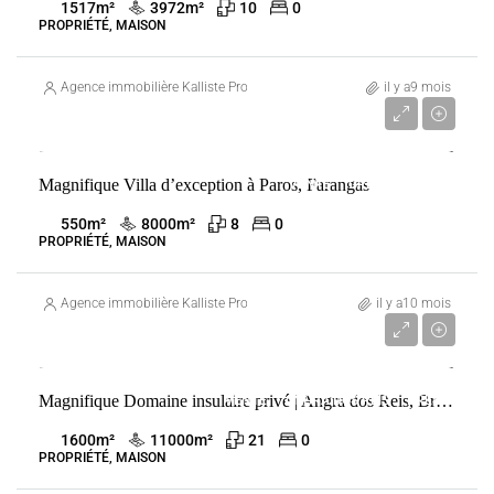
1517
m²
3972
m²
10
0
PROPRIÉTÉ, MAISON
Agence immobilière Kalliste Properties
il y a9 mois
5 000 000 €
Magnifique Villa d’exception à Paros, Farangas
VENTE
GRÈCE
PAROS
550
m²
8000
m²
8
0
PROPRIÉTÉ, MAISON
Agence immobilière Kalliste Properties
il y a10 mois
4 300 000 €
Magnifique Domaine insulaire privé | Angra dos Reis, Brésil
VENTE
ANGRA DOS REIS
BRÉSIL
1600
m²
11000
m²
21
0
PROPRIÉTÉ, MAISON