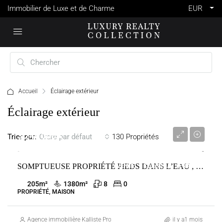
Immobilier de Luxe et de Charme
EUR
Accueil
Éclairage extérieur
Éclairage extérieur
3 240 000 €
Trier par:
130 Propriétés
Ordre par défaut
SOMPTUEUSE PROPRIÉTÉ PIEDS DANS L’EAU , MARINE DE DAVIA 20256 CORBAR
VENTE
CORBARA
FRANCE
205
m²
1380
m²
8
0
PROPRIÉTÉ, MAISON
Agence immobilière Kalliste Properties
il y a1 mois