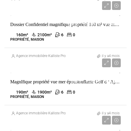
Prix sur demande
Dossier Confidentiel magnifique propriété 160 m² vue mer proche golf de spérone bonifacio 20169
VENTE
BONIFACIO
FRANCE
160
m²
2100
m²
6
0
PROPRIÉTÉ, MAISON
Agence immobilière Kalliste Properties
il y a4 mois
Prix sur demande
MagnIfique propriété vue mer époustouflante Golf d ‘ Ajaccio
VENTE
AJACCIO
FRANCE
190
m²
1900
m²
6
0
PROPRIÉTÉ, MAISON
Agence immobilière Kalliste Properties
il y a4 mois
1 750 000 €