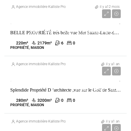
Agence immobilière Kalliste Properties
il y a12 mois
1 750 000 €
BELLE PROPRIÉTÉ trés belle vue Mer Sainte-Lucie-de-Porto-Vecchio
VENTE
FRANCE
SAINTE-LUCIE-DE-PORTO-VECCHIO
220
m²
2179
m²
6
0
PROPRIÉTÉ, MAISON
Agence immobilière Kalliste Properties
il y a1 an
3 200 000 €
Splendide Propriété D ‘architecte ,vue sur le Golf de Santa -Giulia .
VENTE
FRANCE
LECCI
280
m²
3200
m²
0
0
PROPRIÉTÉ, MAISON
Agence immobilière Kalliste Properties
il y a1 an
1 950 000 €