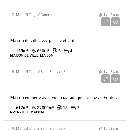
Michaël Zingraf Gordes
il y a2 ans
1 750 000 €
Maison de ville avec piscine et jardin
VENTE
FRANCE
SAINT-RÉMY-DE-PROVENCE
155
m²
660
m²
6
4
MAISON DE VILLE, MAISON
Michaël Zingraf Saint-Remy de Provence
il y a2 ans
4 000 000 €
Maison en pierre avec vue panoramique proche de Fontvieille
VENTE
FONTVIEILLE
FRANCE
612
m²
37000
m²
13
7
PROPRIÉTÉ, MAISON
Michaël Zingraf Saint-Remy de Provence
il y a2 ans