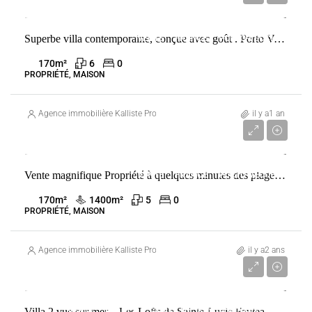
Superbe villa contemporaine, conçue avec goût . Porto Vecchio
VENTE
FRANCE
PORTO-VECCHIO
170
m²
6
0
PROPRIÉTÉ, MAISON
Agence immobilière Kalliste Properties
il y a1 an
1 590 000 €
Vente magnifique Propriété à quelques minutes des plages Cala Rossa et Saint Cyprien
VENTE
FRANCE
PORTO-VECCHIO
170
m²
1400
m²
5
0
PROPRIÉTÉ, MAISON
Agence immobilière Kalliste Properties
il y a2 ans
1 715 000 €
Villa 2 vue sur mer – Les Lofts de Sainte-Lucie Fautea
VENTE
FRANCE
SAINTE-LUCIE-DE-PORTO-VECCHIO