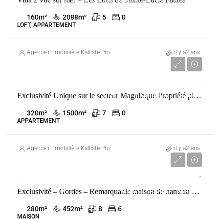
160
m²
2088
m²
5
0
LOFT, APPARTEMENT
Agence immobilière Kalliste Properties
il y a2 ans
Prix sur demande
Exclusivité Unique sur le secteur Magnifique Propriété pieds dans l ‘eau
VENTE
CALCATOGGIO
FRANCE
320
m²
1500
m²
7
0
APPARTEMENT
Agence immobilière Kalliste Properties
il y a2 ans
1 650 000 €
Exclusivité – Gordes – Remarquable maison de hameau avec piscine et dépendances
VENTE
FRANCE
GORDES
280
m²
452
m²
8
6
MAISON