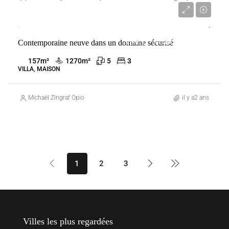
1 570 000 €
Contemporaine neuve dans un domaine sécurisé
VENTE
FRANCE
GRASSE
157
m²
1270
m²
5
3
VILLA, MAISON
Michaël Zingraf Opio
il y a2 ans
1
2
3
Villes les plus regardées