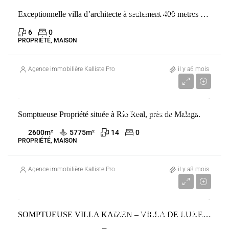
Exceptionnelle villa d’architecte à seulement 400 mètres de l’une des plus belles plages de la côte Fautea. Conca
VENTE
CONCA
FRANCE
6
0
PROPRIÉTÉ, MAISON
Agence immobilière Kalliste Properties
il y a6 mois
10 000 000 €
Somptueuse Propriété située à Río Real, près de Malaga.
VENTE
ESPAGNE
MÁLAGA
2600
m²
5775
m²
14
0
PROPRIÉTÉ, MAISON
Agence immobilière Kalliste Properties
il y a8 mois
16 800 000 €
SOMPTUEUSE VILLA KAIZEN – VILLA DE LUXE À LA ZAGALETA
VENTE
ESPAGNE
MARBELLA