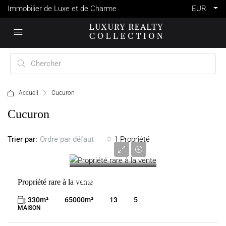
Immobilier de Luxe et de Charme
EUR
Accueil
Cucuron
Cucuron
Trier par:
1 Propriété
Ordre par défaut
2 200 000 €
VENTE
CUCURON
Propriété rare à la vente
FRANCE
330
m²
65000
m²
13
5
MAISON