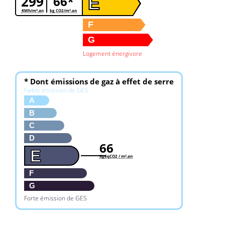
299
66*
E
KWh/m².an
kg CO2/m².an
F
G
Logement énergivore
* Dont émissions de gaz à effet de serre
Faible émission de GES
A
B
C
D
66
E
KgéqCO2 / m².an
F
G
Forte émission de GES