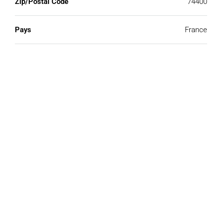
Zip/Postal Code
74400
Pays
France