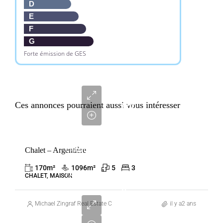
D
E
F
G
Forte émission de GES
1
995
Ces annonces pourraient aussi vous intéresser
000
€
VENTE
Chalet – Argentière
CHAMONIX-
MONT-BLANC
170
m²
1096
m²
5
3
FRANCE
CHALET, MAISON
8
800
Michael Zingraf Real Estate Chamonix
il y a2 ans
000