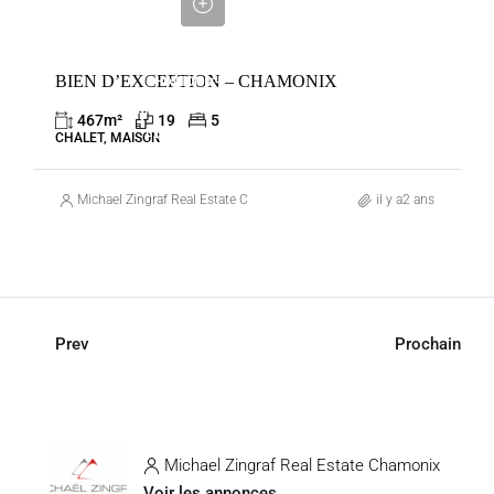
€
VENTE
BIEN D’EXCEPTION – CHAMONIX
CHAMONIX-
MONT-BLANC
467
m²
19
5
FRANCE
CHALET, MAISON
Michael Zingraf Real Estate Chamonix
il y a2 ans
Prev
Prochain
Michael Zingraf Real Estate Chamonix
Voir les annonces