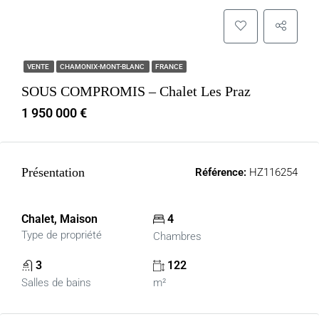
VENTE
CHAMONIX-MONT-BLANC
FRANCE
SOUS COMPROMIS – Chalet Les Praz
1 950 000 €
Présentation
Référence:
HZ116254
Chalet, Maison
4
Type de propriété
Chambres
3
122
Salles de bains
m²