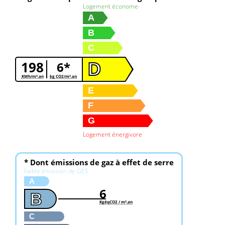
Logement économe
A
B
C
198
6*
D
KWh/m².an
kg CO2/m².an
E
F
G
Logement énergivore
* Dont émissions de gaz à effet de serre
Faible émission de GES
A
6
B
KgéqCO2 / m².an
C