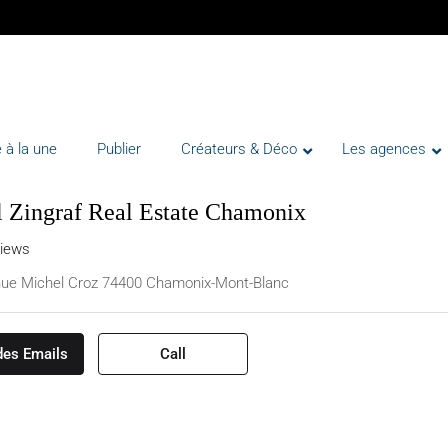
 à la une
Publier
Créateurs & Déco
Les agences
 Zingraf Real Estate Chamonix
views
ue Michel Croz 74400 Chamonix-Mont-Blanc
des Emails
Call