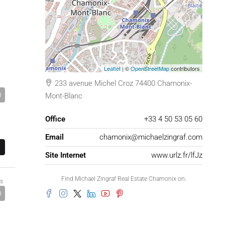
Leaflet
| ©
OpenStreetMap
contributors
233 avenue Michel Croz 74400 Chamonix-
Mont-Blanc
Office
+33 4 50 53 05 60
E
Email
chamonix@michaelzingraf.com
Site Internet
www.urlz.fr/lfJz
Find Michael Zingraf Real Estate Chamonix on:
ns