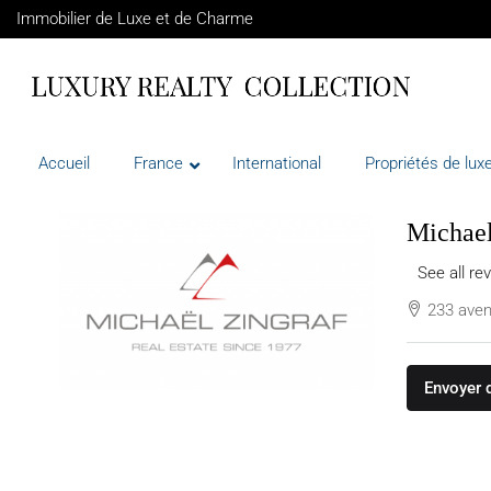
Immobilier de Luxe et de Charme
Accueil
France
International
Propriétés de luxe
Michael
See all re
233 aven
Envoyer 