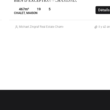
BIEN D’EXCEPTION – CHAMONIX
VENTE
CHAMONIX-MONT-BLANC
FRANC
467
m²
19
5
Détails
CHALET, MAISON
Michael Zingraf Real Estate Chamonix
il y a2 a