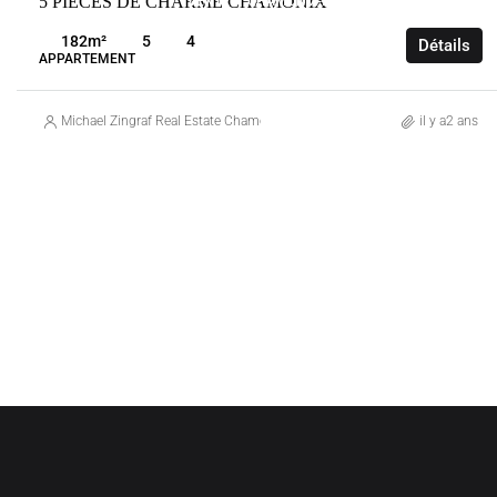
5 PIECES DE CHARME CHAMONIX
VENTE
CHAMONIX-MONT-BLANC
FRANCE
182
m²
5
4
Détails
APPARTEMENT
Michael Zingraf Real Estate Chamonix
il y a2 ans