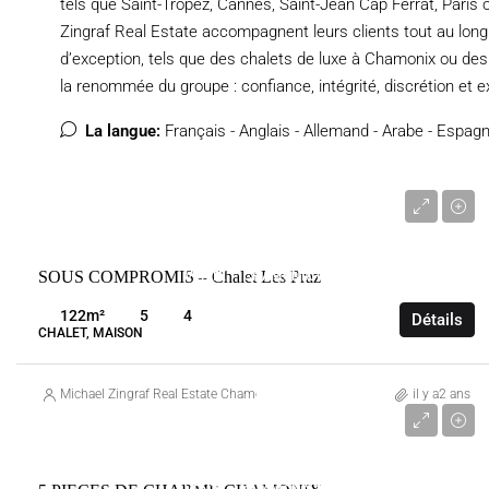
tels que Saint-Tropez, Cannes, Saint-Jean Cap Ferrat, Paris 
Zingraf Real Estate accompagnent leurs clients tout au lon
d’exception, tels que des chalets de luxe à Chamonix ou des
la renommée du groupe : confiance, intégrité, discrétion et e
La langue:
Français - Anglais - Allemand - Arabe - Espagno
1 950 000 €
SOUS COMPROMIS – Chalet Les Praz
VENTE
CHAMONIX-MONT-BLANC
FRANCE
122
m²
5
4
Détails
CHALET, MAISON
Michael Zingraf Real Estate Chamonix
il y a2 ans
1 550 000 €