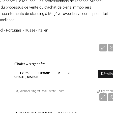
ou encore l’Île Maurice. Les professionnels de l’agence Michaël
g du processus de vente ou d’achat de biens immobiliers
 appartements de standing à Megève, avec les valeurs qui ont fait
xcellence.
l - Portugais - Russe - Italien
1 995 000 €
Chalet – Argentière
VENTE
CHAMONIX-MONT-BLANC
FRANC
170
m²
1096
m²
5
3
Détails
CHALET, MAISON
Michael Zingraf Real Estate Chamonix
il y a2 a
8 800 000 €