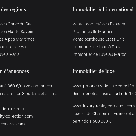
 des régions
Immobilier à l’international
s en Corse du Sud
Vente propriétés en Espagne
s en Haute-Savoie
Propriétés Ile Maurice
és Alpes Maritimes
Vente penthouse États-Unis
uxe dans le Var
Immobilier de Luxe à Dubai
uxe à Paris
Immobilier de Luxe au Maroc
on d’annonces
Immobilier de luxe
ait à 360 €/an vos annonces
www.proprietes-de-luxe.com
: L’i
es sur nos 3 portails et sur les
despropriétés Luxe à partir de 1 0
r :
www.luxury-realty-collection.com
-de-luxe.com
Luxe et de Charme en France et à l
ty-collection.com
partir de 1 500 000 €.
rencorse.com