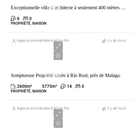
VENTE
Exceptionnelle villa d’architecte à seulement 400 mètres de l’une des plus belles plages de la côte Fautea. Conca
CONCA
FRANCE
6
0
PROPRIÉTÉ, MAISON
10
000
Agence immobilière Kalliste Properties
il y a6 mois
000
€
VENTE
Somptueuse Propriété située à Río Real, près de Malaga.
ESPAGNE
MÁLAGA
2600
m²
5775
m²
14
0
PROPRIÉTÉ, MAISON
1
950
Agence immobilière Kalliste Properties
il y a8 mois
000
€
VENTE