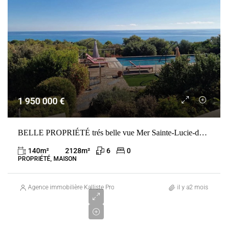
1 950 000 €
BELLE PROPRIÉTÉ trés belle vue Mer Sainte-Lucie-de-Porto-Vecchio
140
m²
2128
m²
6
0
PROPRIÉTÉ, MAISON
Agence immobilière Kalliste Properties
il y a2 mois
Prix sur
demande