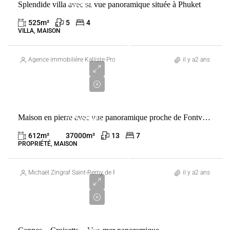
Splendide villa avec sa vue panoramique située à Phuket
PHUKET
THAÏLANDE
525
m²
5
4
VILLA, MAISON
4
000
Agence immobilière Kalliste Properties
il y a2 ans
000
€
VENTE
Maison en pierre avec vue panoramique proche de Fontvieille
FONTVIEILLE
FRANCE
612
m²
37000
m²
13
7
PROPRIÉTÉ, MAISON
4
255
Michaël Zingraf Saint-Remy de Provence
il y a2 ans
000
€
VENTE