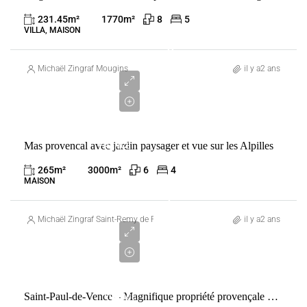
MOUGINS
231.45
m²
1770
m²
8
5
VILLA, MAISON
2
850
Michaël Zingraf Mougins
il y a2 ans
000
€
VENTE
Mas provencal avec jardin paysager et vue sur les Alpilles
FRANCE
SAINT-
265
m²
3000
m²
6
4
RÉMY-DE-
MAISON
PROVENCE
6
388
Michaël Zingraf Saint-Remy de Provence
il y a2 ans
000
€
VENTE
Saint-Paul-de-Vence – Magnifique propriété provençale dans domaine privé
FRANCE