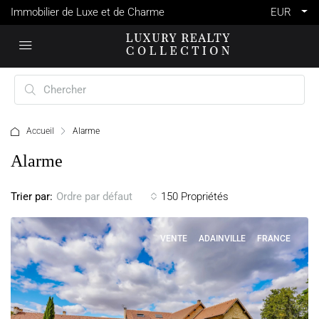
Immobilier de Luxe et de Charme
EUR
Accueil
Alarme
Alarme
Trier par:
150 Propriétés
Ordre par défaut
VENTE
ADAINVILLE
FRANCE