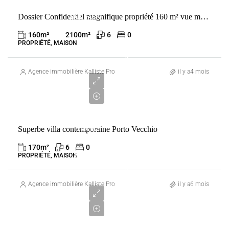
VENTE
Dossier Confidentiel magnifique propriété 160 m² vue mer proche golf de spérone bonifacio 20169
BONIFACIO
FRANCE
160
m²
2100
m²
6
0
PROPRIÉTÉ, MAISON
1
950
Agence immobilière Kalliste Properties
il y a4 mois
000
€
VENTE
Superbe villa contemporaine Porto Vecchio
FRANCE
PORTO-
170
m²
6
0
VECCHIO
PROPRIÉTÉ, MAISON
1
750
Agence immobilière Kalliste Properties
il y a6 mois
000
€