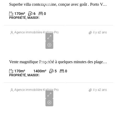
Superbe villa contemporaine, conçue avec goût . Porto Vecchio
FRANCE
PORTO-
170
m²
6
0
VECCHIO
PROPRIÉTÉ, MAISON
1
590
Agence immobilière Kalliste Properties
il y a2 ans
000
€
VENTE
Vente magnifique Propriété à quelques minutes des plages Cala Rossa et Saint Cyprien
FRANCE
PORTO-
170
m²
1400
m²
5
0
VECCHIO
PROPRIÉTÉ, MAISON
1
793
Agence immobilière Kalliste Properties
il y a2 ans
000
€
VENTE