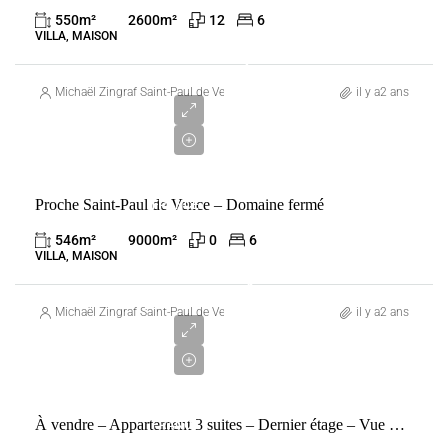
SAINT-
550
m²
2600
m²
12
6
PAUL-DE-
VILLA, MAISON
VENCE
6
500
Michaël Zingraf Saint-Paul de Vence
il y a2 ans
000
€
VENTE
Proche Saint-Paul de Vence – Domaine fermé
FRANCE
LA
546
m²
9000
m²
0
6
COLLE-
VILLA, MAISON
SUR-
4
LOUP
850
Michaël Zingraf Saint-Paul de Vence
il y a2 ans
000
€
VENTE
À vendre – Appartement 3 suites – Dernier étage – Vue Tour Eiffel
FRANCE