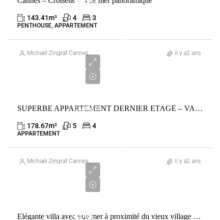
Cannes – Croisette – Vue mer panoramique
CANNES
FRANCE
143.41
m²
4
3
PENTHOUSE, APPARTEMENT
2
790
Michaël Zingraf Cannes
il y a2 ans
000
€
VENTE
SUPERBE APPARTEMENT DERNIER ETAGE – VASTE TERRASSE VUE PANORAMIQUE
CANNES
FRANCE
178.67
m²
5
4
APPARTEMENT
3
200
Michaël Zingraf Cannes
il y a2 ans
000
€
VENTE
Elégante villa avec vue mer à proximité du vieux village de Mougins
FRANCE