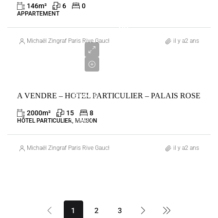
PARIS
146
m²
6
0
7ÈME
APPARTEMENT
38
000
Michaël Zingraf Paris Rive Gauche
il y a2 ans
000
€
VENTE
A VENDRE – HOTEL PARTICULIER – PALAIS ROSE
FRANCE
LE
2000
m²
15
8
VÉSINET
HÔTEL PARTICULIER, MAISON
Michaël Zingraf Paris Rive Gauche
il y a2 ans
1
2
3