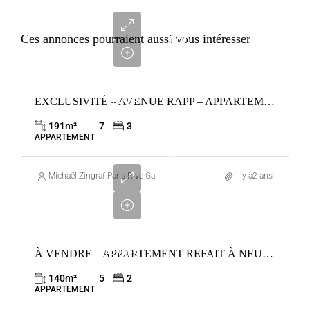
5
250
Ces annonces pourraient aussi vous intéresser
000
€
VENTE
EXCLUSIVITÉ – AVENUE RAPP – APPARTEMENT DE RÉCEPTION – 3 SUITES
FRANCE
PARIS
191
m²
7
3
7ÈME
APPARTEMENT
3
300
Michaël Zingraf Paris Rive Gauche
il y a2 ans
000
€
VENTE
À VENDRE – APPARTEMENT REFAIT À NEUF – DEUX SUITES- RUE DES SAINTS PERES
FRANCE
PARIS
140
m²
5
2
7ÈME
APPARTEMENT