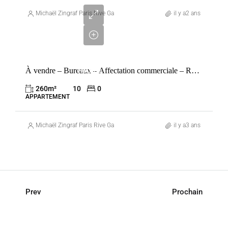
7
140
Michaël Zingraf Paris Rive Gauche
il y a2 ans
000
€
VENTE
À vendre – Bureaux – Affectation commerciale – Raspail
FRANCE
PARIS
260
m²
10
0
7ÈME
APPARTEMENT
Michaël Zingraf Paris Rive Gauche
il y a3 ans
Prev
Prochain