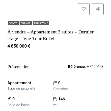
VENTE
FRANCE
PARIS 7ÈME
À vendre – Appartement 3 suites – Dernier
étage – Vue Tour Eiffel
4 850 000 €
Présentation
Référence:
HZ120653
Appartement
0
Type de propriété
Chambre
0
146
Salle de bains
m²