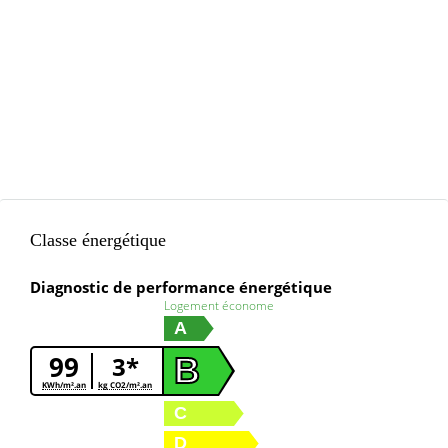
Classe énergétique
Diagnostic de performance énergétique
Logement économe
A
99
3*
B
KWh/m².an
kg CO2/m².an
C
D