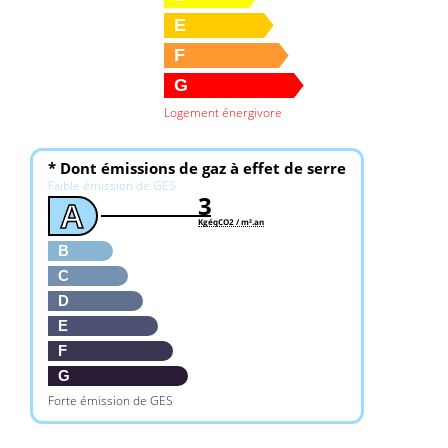
E
F
G
Logement énergivore
* Dont émissions de gaz à effet de serre
Faible émission de GES
3
A
KgéqCO2 / m².an
B
C
D
E
F
G
Forte émission de GES