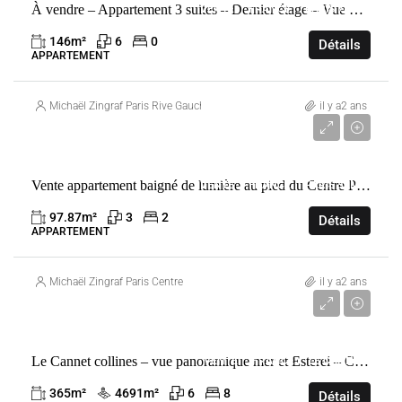
À vendre – Appartement 3 suites – Dernier étage – Vue Tour Eiffel
VENTE
FRANCE
PARIS 7ÈME
146
m²
6
0
Détails
APPARTEMENT
Michaël Zingraf Paris Rive Gauche
il y a2 ans
1 550 000 €
Vente appartement baigné de lumière au pied du Centre Pompidou avec ascenseur
VENTE
FRANCE
PARIS 3ÈME
97.87
m²
3
2
Détails
APPARTEMENT
Michaël Zingraf Paris Centre
il y a2 ans
9 900 000 €
Le Cannet collines – vue panoramique mer et Esterel – Co – Exclusivité
VENTE
FRANCE
LE CANNET
365
m²
4691
m²
6
8
Détails