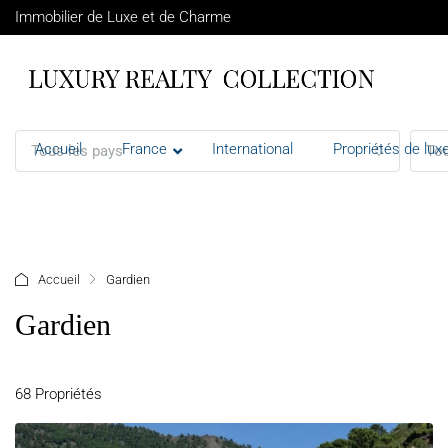
Immobilier de Luxe et de Charme
Accueil
France
International
Propriétés de luxe
Tous les pays
Tou
+ d'options
Accueil
Gardien
Gardien
68 Propriétés