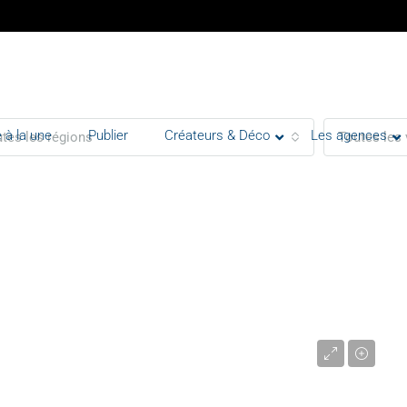
 à la une
Publier
Créateurs & Déco
Les agences
tes les régions
Toutes les 
9 964 000 €