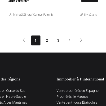
APPARTEMENT
Michaël Zingraf Cannes Palm Beach
il y a2 ans
1
2
3
4
 des régions
Immobilier à l’international
s en Corse du Sud
Vente propriétés en Espagne
s en Haute-Savoie
Propriétés Ile Maurice
és Alpes Maritimes
Vente penthouse États-Unis