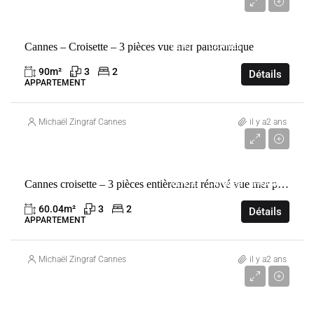
3 280 000 €
Cannes – Croisette – 3 pièces vue mer panoramique
VENTE
CANNES
FRANCE
90
m²
3
2
Détails
APPARTEMENT
Michaël Zingraf Cannes
il y a2 ans
1 890 000 €
Cannes croisette – 3 pièces entièrement rénové vue mer panoramique
VENTE
CANNES
FRANCE
60.04
m²
3
2
Détails
APPARTEMENT
Michaël Zingraf Cannes
il y a2 ans
4 850 000 €