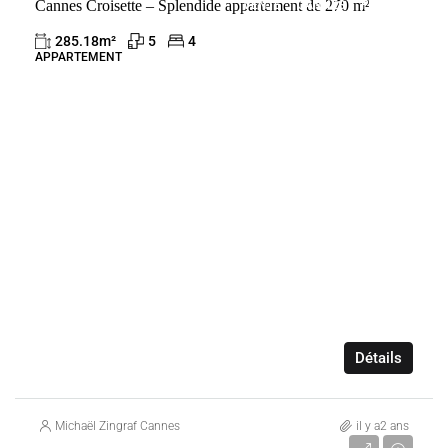
Cannes Croisette – Splendide appartement de 270 m²
VENTE
CANNES
FRANCE
285.18
m²
5
4
APPARTEMENT
Détails
Michaël Zingraf Cannes
il y a2 ans