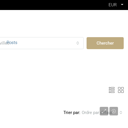
EUR
Posts
villes
Chercher
9 400 000 €
Trier par:
Ordre par défaut