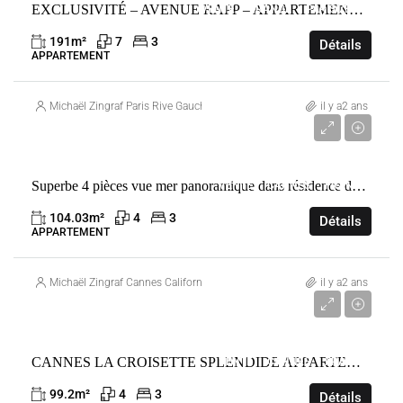
EXCLUSIVITÉ – AVENUE RAPP – APPARTEMENT DE RÉCEPTION – 3 SUITES
VENTE
FRANCE
PARIS 7ÈME
191
m²
7
3
Détails
APPARTEMENT
Michaël Zingraf Paris Rive Gauche
il y a2 ans
1 695 000 €
Superbe 4 pièces vue mer panoramique dans résidence de Prestige
VENTE
CANNES
FRANCE
104.03
m²
4
3
Détails
APPARTEMENT
Michaël Zingraf Cannes Californie
il y a2 ans
2 970 000 €
CANNES LA CROISETTE SPLENDIDE APPARTEMENT RENOVE 3 CHAMBRES VUE MER
VENTE
CANNES
FRANCE
99.2
m²
4
3
Détails