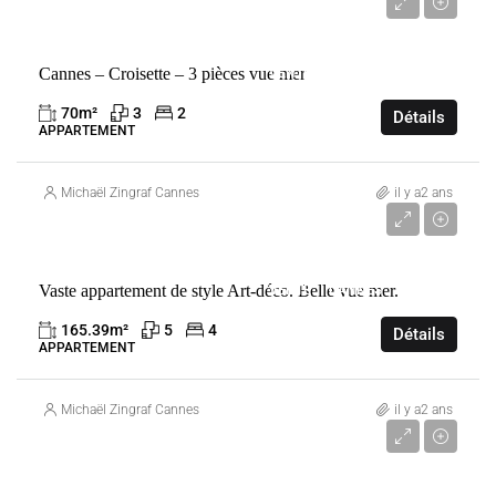
2 580 000 €
Cannes – Croisette – 3 pièces vue mer
VENTE
CANNES
FRANCE
70
m²
3
2
Détails
APPARTEMENT
Michaël Zingraf Cannes
il y a2 ans
3 180 000 €
Vaste appartement de style Art-déco. Belle vue mer.
VENTE
CANNES
FRANCE
165.39
m²
5
4
Détails
APPARTEMENT
Michaël Zingraf Cannes
il y a2 ans
38 000 000 €