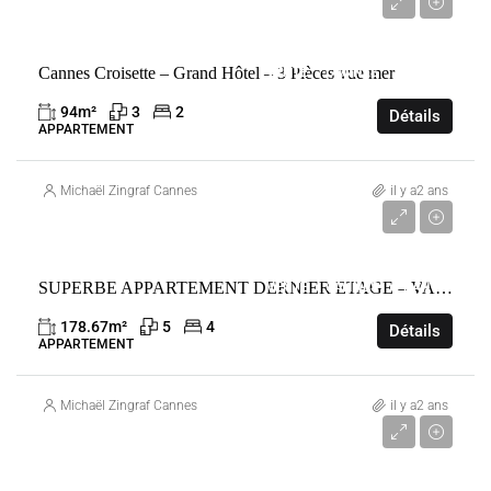
2 990 000 €
Cannes Croisette – Grand Hôtel – 3 Pièces vue mer
VENTE
CANNES
FRANCE
94
m²
3
2
Détails
APPARTEMENT
Michaël Zingraf Cannes
il y a2 ans
2 790 000 €
SUPERBE APPARTEMENT DERNIER ETAGE – VASTE TERRASSE VUE PANORAMIQUE
VENTE
CANNES
FRANCE
178.67
m²
5
4
Détails
APPARTEMENT
Michaël Zingraf Cannes
il y a2 ans
5 250 000 €