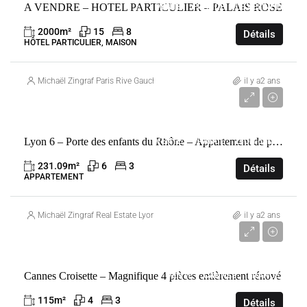
A VENDRE – HOTEL PARTICULIER – PALAIS ROSE
VENTE
FRANCE
LE VÉSINET
2000
m²
15
8
Détails
HÔTEL PARTICULIER, MAISON
Michaël Zingraf Paris Rive Gauche
il y a2 ans
2 300 000 €
Lyon 6 – Porte des enfants du Rhône – Appartement de prestige de plus de 230 m2
VENTE
FRANCE
LYON 6ÈME
231.09
m²
6
3
Détails
APPARTEMENT
Michaël Zingraf Real Estate Lyon
il y a2 ans
3 200 000 €
Cannes Croisette – Magnifique 4 pièces entièrement rénové
VENTE
CANNES
FRANCE
115
m²
4
3
Détails