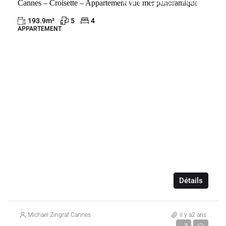
Cannes – Croisette – Appartement vue mer panoramique
VENTE
CANNES
FRANCE
193.9
m²
5
4
APPARTEMENT
Détails
Michaël Zingraf Cannes
il y a2 ans