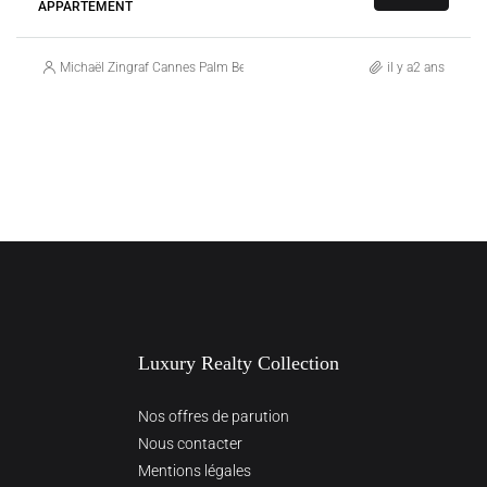
APPARTEMENT
Michaël Zingraf Cannes Palm Beach
il y a2 ans
Luxury Realty Collection
Nos offres de parution
Nous contacter
Mentions légales