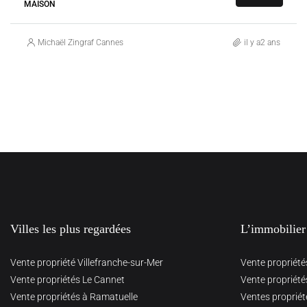
MAISON
Michaël Zingraf Cannes
il y a2 ans
Villes les plus regardées
L’immobilier
Vente propriété Villefranche-sur-Mer
Vente propriété
Vente propriétés Le Cannet
Vente propriété
Vente propriétés à Ramatuelle
Ventes propriét