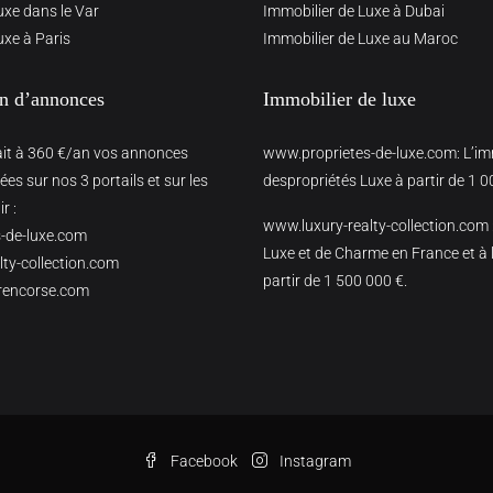
uxe dans le Var
Immobilier de Luxe à Dubai
uxe à Paris
Immobilier de Luxe au Maroc
on d’annonces
Immobilier de luxe
ait à 360 €/an vos annonces
www.proprietes-de-luxe.com
: L’i
es sur nos 3 portails et sur les
despropriétés Luxe à partir de 1 0
r :
www.luxury-realty-collection.com
-de-luxe.com
Luxe et de Charme en France et à l
ty-collection.com
partir de 1 500 000 €.
rencorse.com
Facebook
Instagram