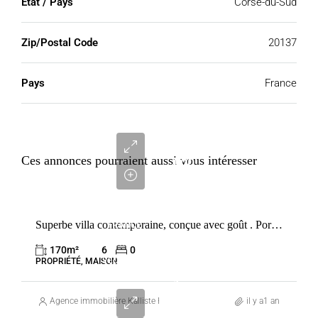
Etat / Pays
Corse-du-Sud
Zip/Postal Code
20137
Pays
France
1
950
Ces annonces pourraient aussi vous intéresser
000
€
VENTE
Superbe villa contemporaine, conçue avec goût . Porto Vecchio
FRANCE
PORTO-
170
m²
6
0
VECCHIO
PROPRIÉTÉ, MAISON
1
590
Agence immobilière Kalliste Properties
il y a1 an