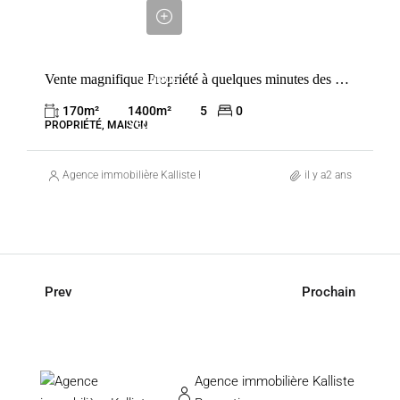
000
€
VENTE
Vente magnifique Propriété à quelques minutes des plages Cala Rossa et Saint Cyprien
FRANCE
PORTO-
170
m²
1400
m²
5
0
VECCHIO
PROPRIÉTÉ, MAISON
Agence immobilière Kalliste Properties
il y a2 ans
Prev
Prochain
Agence immobilière Kalliste