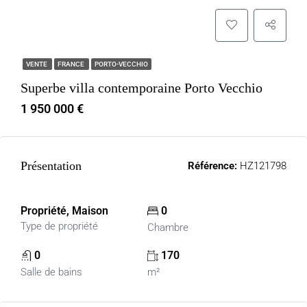
VENTE
FRANCE
PORTO-VECCHIO
Superbe villa contemporaine Porto Vecchio
1 950 000 €
Présentation
Référence:
HZ121798
Propriété, Maison
0
Type de propriété
Chambre
0
170
Salle de bains
m²