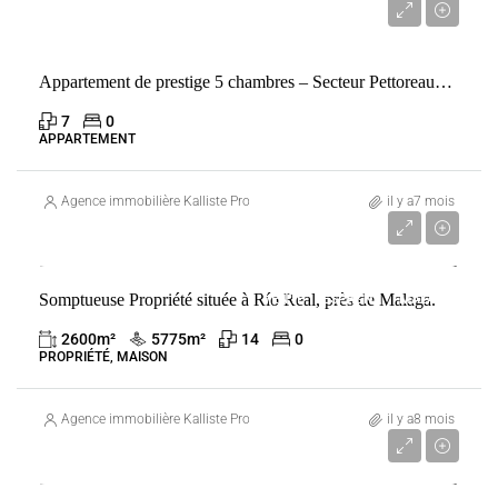
3 290 000 €
Appartement de prestige 5 chambres – Secteur Pettoreaux, Megève
7
0
APPARTEMENT
Agence immobilière Kalliste Properties
il y a7 mois
10 000 000 €
Somptueuse Propriété située à Río Real, près de Malaga.
VENTE
ESPAGNE
MÁLAGA
2600
m²
5775
m²
14
0
PROPRIÉTÉ, MAISON
Agence immobilière Kalliste Properties
il y a8 mois
4 000 000 €