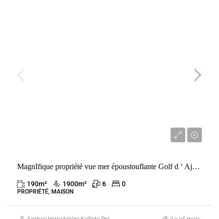
VENTE
AJACCIO
FRANCE
Prix sur demande
MagnIfique propriété vue mer époustouflante Golf d ‘ Ajaccio
190
m²
1900
m²
6
0
PROPRIÉTÉ, MAISON
Agence immobilière Kalliste Properties
il y a4 mois