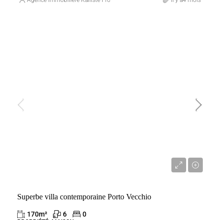
VENTE
FRANCE
PORTO-VECCHIO
1 950 000 €
Superbe villa contemporaine Porto Vecchio
170
m²
6
0