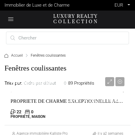
Immobilier de Luxe et de Charme
EUR
Accueil
Fenêtres coulissantes
Fenêtres coulissantes
Prix sur demande
Trier par:
89 Propriétés
Ordre par défaut
PROPRIETE DE CHARME EXCEPTIONNELLE Adainville
VENTE
ADAINVILLE
FRANCE
22
0
PROPRIÉTÉ, MAISON
Agence immobilière Kalliste Properties
il y a2 semaines