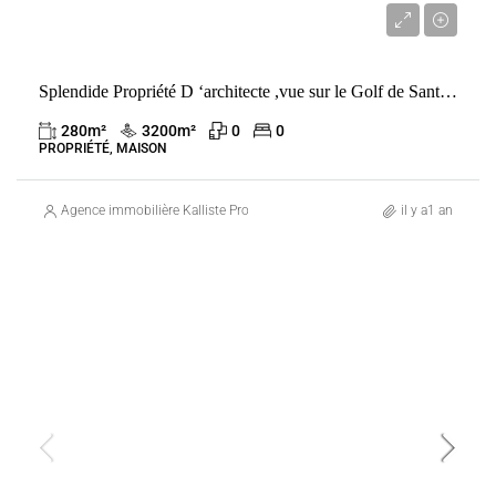
3 200 000 €
Splendide Propriété D ‘architecte ,vue sur le Golf de Santa -Giulia .
280
m²
3200
m²
0
0
PROPRIÉTÉ, MAISON
Agence immobilière Kalliste Properties
il y a1 an
VENTE
FRANCE
PORTO-VECCHIO