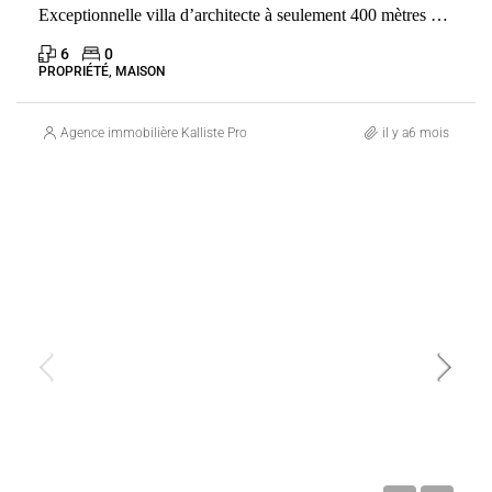
Exceptionnelle villa d’architecte à seulement 400 mètres de l’une des plus belles plages de la côte Fautea. Conca
6
0
PROPRIÉTÉ, MAISON
Agence immobilière Kalliste Properties
il y a6 mois
VENTE
FRANCE
MEGÈVE