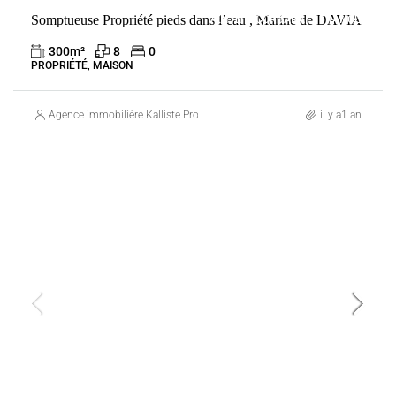
Somptueuse Propriété pieds dans l’eau , Marine de DAVIA
VENTE
CORBARA
FRANCE
300
m²
8
0
PROPRIÉTÉ, MAISON
Agence immobilière Kalliste Properties
il y a1 an
VENTE
FRANCE
LECCI