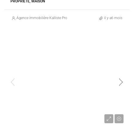
PROPRIÉTÉ, MAISON
Agence immobilière Kalliste Properties
il y a6 mois
VENTE
CONCA
FRANCE
1 750 000 €