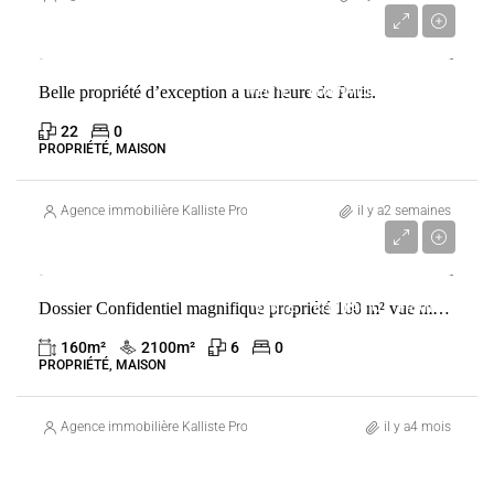
1 720 000 €
Belle propriété d’exception a une heure de Paris.
VENTE
ADAINVILLE
FRANCE
22
0
PROPRIÉTÉ, MAISON
Agence immobilière Kalliste Properties
il y a2 semaines
Prix sur demande
Dossier Confidentiel magnifique propriété 160 m² vue mer proche golf de spérone bonifacio 20169
VENTE
BONIFACIO
FRANCE
160
m²
2100
m²
6
0
PROPRIÉTÉ, MAISON
Agence immobilière Kalliste Properties
il y a4 mois