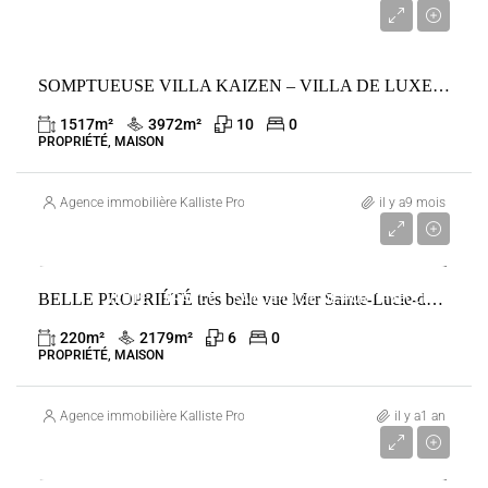
16 800 000 €
SOMPTUEUSE VILLA KAIZEN – VILLA DE LUXE À LA ZAGALETA
1517
m²
3972
m²
10
0
PROPRIÉTÉ, MAISON
Agence immobilière Kalliste Properties
il y a9 mois
1 750 000 €
BELLE PROPRIÉTÉ trés belle vue Mer Sainte-Lucie-de-Porto-Vecchio
VENTE
FRANCE
SAINTE-LUCIE-DE-PORTO-VECCHIO
220
m²
2179
m²
6
0
PROPRIÉTÉ, MAISON
Agence immobilière Kalliste Properties
il y a1 an
Prix sur demande