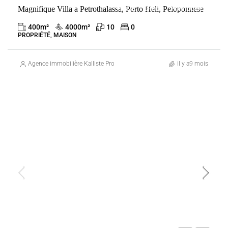
Magnifique Villa a Petrothalassa, Porto Heli, Peloponnese
VENTE
GRÈCE
PORTOCHELI
400
m²
4000
m²
10
0
PROPRIÉTÉ, MAISON
Agence immobilière Kalliste Properties
il y a9 mois
VENTE
ESPAGNE
MARBELLA