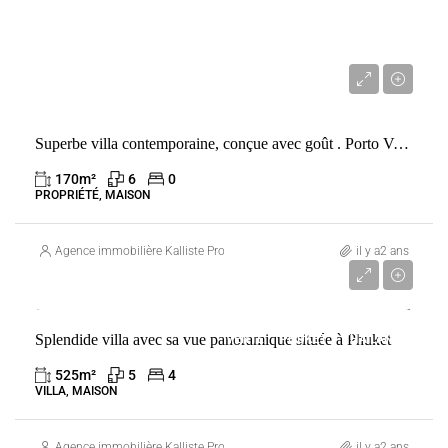
1 950 000 €
Superbe villa contemporaine, conçue avec goût . Porto Vecchio
170
m²
6
0
PROPRIÉTÉ, MAISON
Agence immobilière Kalliste Properties
il y a2 ans
1 793 000 €
Splendide villa avec sa vue panoramique située à Phuket
VENTE
PHUKET
THAÏLANDE
525
m²
5
4
VILLA, MAISON
Agence immobilière Kalliste Properties
il y a2 ans