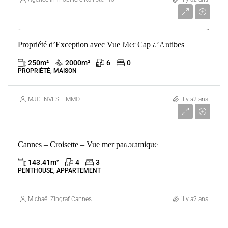
3 500 000 €
Propriété d’Exception avec Vue Mer Cap d’Antibes
VENTE
ANTIBES
FRANCE
250
m²
2000
m²
6
0
PROPRIÉTÉ, MAISON
MJC INVEST IMMO
il y a2 ans
4 255 000 €
Cannes – Croisette – Vue mer panoramique
VENTE
CANNES
FRANCE
143.41
m²
4
3
PENTHOUSE, APPARTEMENT
Michaël Zingraf Cannes
il y a2 ans