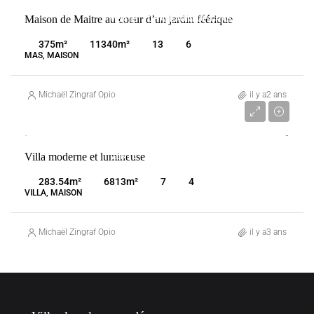
Maison de Maitre au coeur d’un jardin féérique
VENTE
CHÂTEAUNEUF-GRASSE
FRANCE
375
m²
11340
m²
13
6
MAS, MAISON
Michaël Zingraf Opio
il y a2 ans
2 080 000 €
Villa moderne et lumineuse
VENTE
CHÂTEAUNEUF-GRASSE
FRANCE
283.54
m²
6813
m²
7
4
VILLA, MAISON
Michaël Zingraf Opio
il y a3 ans