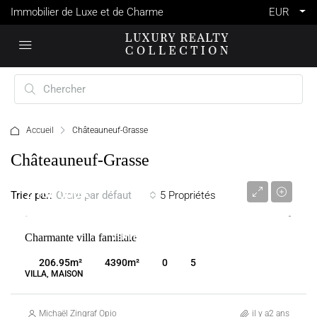
Immobilier de Luxe et de Charme
EUR
Accueil
Châteauneuf-Grasse
Châteauneuf-Grasse
2 100 000 €
Trier par:
5 Propriétés
Ordre par défaut
Charmante villa familiale
VENTE
CHÂTEAUNEUF-GRASSE
FRANCE
206.95
m²
4390
m²
0
5
VILLA, MAISON
Michaël Zingraf Opio
il y a2 ans