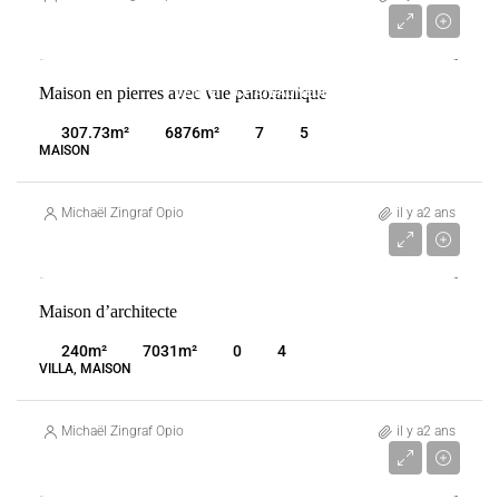
2 950 000 €
Maison en pierres avec vue panoramique
VENTE
CHÂTEAUNEUF-GRASSE
FRANCE
307.73
m²
6876
m²
7
5
MAISON
Michaël Zingraf Opio
il y a2 ans
2 950 000 €
Maison d’architecte
VENTE
CHÂTEAUNEUF-GRASSE
FRANCE
240
m²
7031
m²
0
4
VILLA, MAISON
Michaël Zingraf Opio
il y a2 ans
3 600 000 €