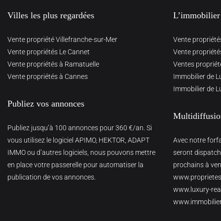
Villes les plus regardées
L’immobilier
Vente propriété Villefranche-sur-Mer
Vente propriété
Vente propriétés Le Cannet
Vente propriété
Vente propriétés à Ramatuelle
Ventes propriét
Vente propriétés à Cannes
Immobilier de L
Immobilier de L
Publiez vos annonces
Multidiffusi
Publiez jusqu’à 100 annonces pour 360 €/an. Si
vous utilisez le logiciel APIMO, HEKTOR, ADAPT
Avec notre forf
IMMO ou d’autres logiciels, nous pouvons mettre
seront dispatché
en place votre passerelle pour automatiser la
prochains à veni
publication de vos annonces.
www.proprietes
www.luxury-real
www.immobilie