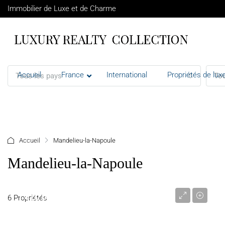
Immobilier de Luxe et de Charme
Accueil
France
International
Propriétés de luxe
Tous les pays
Tou
+ d'options
Accueil
Mandelieu-la-Napoule
Mandelieu-la-Napoule
1 820 000 €
6 Propriétés