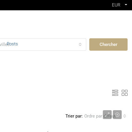
EUR
Posts
villes
Chercher
1 890 000 €
Trier par:
Ordre par défaut