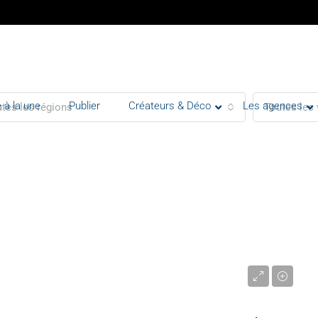
 à la une
Publier
Créateurs & Déco
Les agences
tes les régions
Toutes les 
1 890 000 €