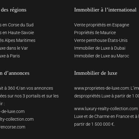
 des régions
Immobilier à l’international
s en Corse du Sud
Vente propriétés en Espagne
s en Haute-Savoie
Propriétés Ile Maurice
és Alpes Maritimes
Vente penthouse États-Unis
uxe dans le Var
Immobilier de Luxe à Dubai
uxe à Paris
Immobilier de Luxe au Maroc
on d’annonces
Immobilier de luxe
ait à 360 €/an vos annonces
www.proprietes-de-luxe.com
: L’i
es sur nos 3 portails et sur les
despropriétés Luxe à partir de 1 0
r :
www.luxury-realty-collection.com
-de-luxe.com
Luxe et de Charme en France et à l
ty-collection.com
partir de 1 500 000 €.
rencorse.com