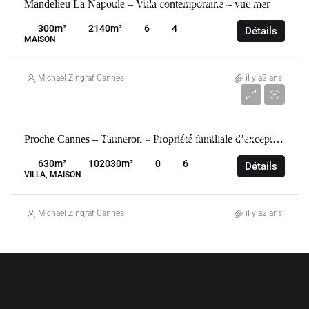
Mandelieu La Napoule – Villa contemporaine – vue mer
VENTE
FRANCE
MANDELIEU-LA-NAPOULE
300
m²
2140
m²
6
4
Détails
MAISON
Michaël Zingraf Cannes
il y a2 ans
5 950 000 €
Proche Cannes – Tanneron – Propriété familiale d’exception
VENTE
FRANCE
MANDELIEU-LA-NAPOULE
630
m²
102030
m²
0
6
Détails
VILLA, MAISON
Michaël Zingraf Cannes
il y a2 ans