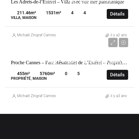
Les Adrets-de-l’Estérel – Villa avec vue mer panoramique
VENTE
FRANCE
MANDELIEU-LA-NAPOULE
211.46
m²
1531
m²
4
4
Détails
VILLA, MAISON
Michaël Zingraf Cannes
il y a2 ans
4 650 000 €
Proche Cannes – Parc Résidentiel de L’Estérel – Propriété Remarquable
VENTE
FRANCE
MANDELIEU-LA-NAPOULE
455
m²
5760
m²
0
5
Détails
PROPRIÉTÉ, MAISON
Michaël Zingraf Cannes
il y a3 ans