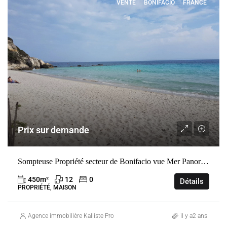
VENTE
BONIFACIO
FRANCE
Prix sur demande
Sompteuse Propriété secteur de Bonifacio vue Mer Panoramique
450
m²
12
0
Détails
PROPRIÉTÉ, MAISON
Agence immobilière Kalliste Properties
il y a2 ans