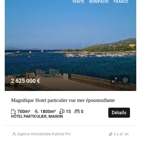
VENTE
BONIFACIO
FRANCE
2 625 000 €
Magnifique Hotel particulier vue mer époustouflante
700
m²
1800
m²
15
0
Détails
HÔTEL PARTICULIER, MAISON
Agence immobilière Kalliste Properties
il y a1 an