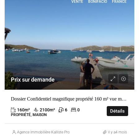
VENTE
BONIFACIO
FRANCE
Prix sur demande
Dossier Confidentiel magnifique propriété 160 m² vue mer proche golf de spérone bonifacio 20169
160
m²
2100
m²
6
0
Détails
PROPRIÉTÉ, MAISON
Agence immobilière Kalliste Properties
il y a4 mois