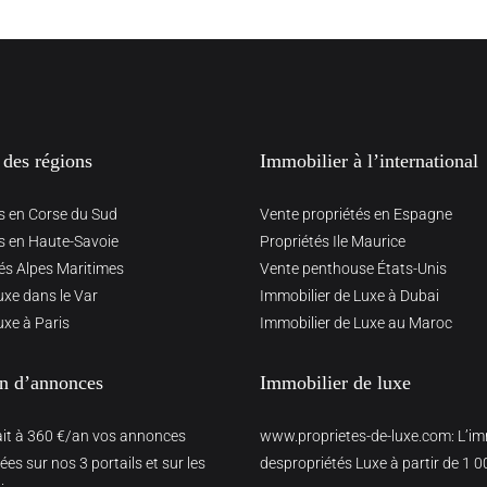
 des régions
Immobilier à l’international
s en Corse du Sud
Vente propriétés en Espagne
s en Haute-Savoie
Propriétés Ile Maurice
és Alpes Maritimes
Vente penthouse États-Unis
uxe dans le Var
Immobilier de Luxe à Dubai
uxe à Paris
Immobilier de Luxe au Maroc
on d’annonces
Immobilier de luxe
ait à 360 €/an vos annonces
www.proprietes-de-luxe.com
: L’i
es sur nos 3 portails et sur les
despropriétés Luxe à partir de 1 0