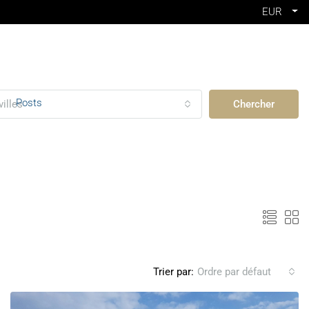
EUR
Posts
villes
Chercher
Trier par:
Ordre par défaut