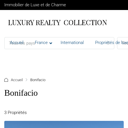
Immobilier de Luxe et de Charme
Accueil
France
International
Propriétés de luxe
Tous les pays
Tou
+ d'options
Accueil
Bonifacio
Bonifacio
3 Propriétés