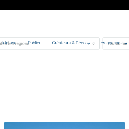
 à la une
Publier
Créateurs & Déco
Les agences
tes les régions
Toutes les 