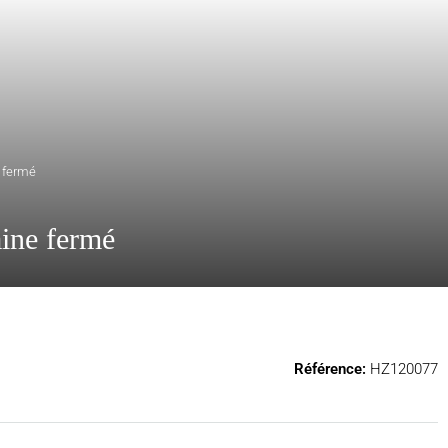
 fermé
ine fermé
Référence:
HZ120077