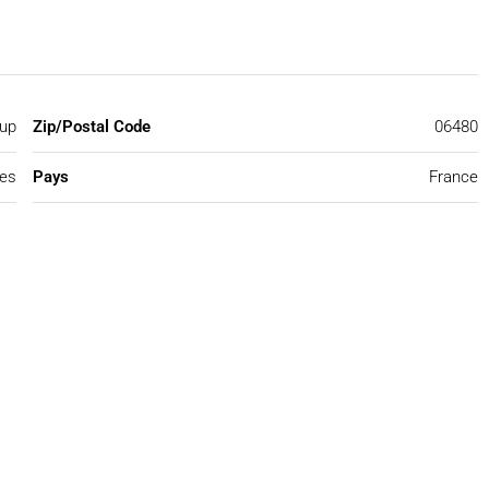
oup
Zip/Postal Code
06480
mes
Pays
France