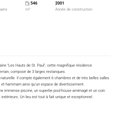
546
2001
bains
m²
Année de construction
aine “Les Hauts de St. Paul”, cette magnifique résidence
terrain, composé de 3 larges restanques.
 naturelle. Il compte également 6 chambres et de très belles salles
 et hammam ainsi qu’un espace de divertissement.
’une immense piscine, un superbe pool-house aménagé et un coin
extérieurs. Un lieu est tout à fait unique et exceptionnel.