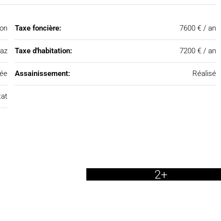
on
Taxe foncière:
7600 € / an
az
Taxe d'habitation:
7200 € / an
ée
Assainissement:
Réalisé
tat
2+