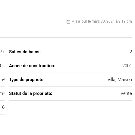
Mis à jour le mars 30, 2024 à 9:19 pm
77
Salles de bains:
2
0 €
Année de construction:
2001
m²
Type de propriété:
Villa, Maison
m²
Statut de la propriété:
Vente
6