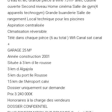
d eau et wc Grande pièce à vivre 75 m² avec cuisine
ouverte Second niveau Home cinéma Salle de gym(4
appareils technogym) Grande buanderie Salle de
rangement Local technique pour les piscines
Aspiration centralisée
Climatisation réversible
Télé dans chaque pièce (6 au total ) Wifi Canal sat canal
+
GARAGE 25 M²
Année construction 2001
Située à 3 km d Ile rousse
3 km d Algajola
5 km du port Ile Rousse
15 km de l’Aéroport calvi
Dossier uniquement sur demande
Prix 3 240 000€
Honoraires à la charge des vendeurs
DOSSIER CONFIDENTIEL