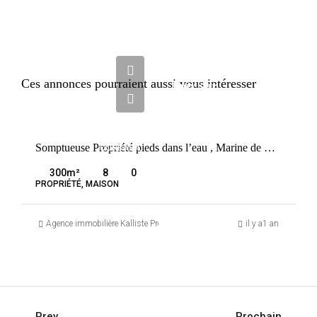
Ces annonces pourraient aussi vous intéresser
Prix sur
demande
VENTE
Somptueuse Propriété pieds dans l’eau , Marine de DAVIA
CORBARA
FRANCE
300
m²
8
0
PROPRIÉTÉ, MAISON
Agence immobilière Kalliste Properties
il y a1 an
Prev
Prochain