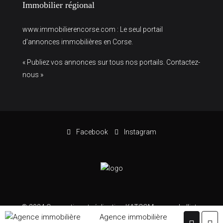
Immobilier régional
www.immobilierencorse.com
: Le seul portail
d’annonces immobilières en Corse.
« Publiez vos annonces sur tous nos portails. Contactez-
nous »
Facebook
Instagram
© 2024 Conception et réalisation KATCOM –
www.kalliste-
Agence immobilière
communication.com