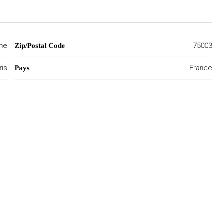
me
75003
Zip/Postal Code
ris
France
Pays