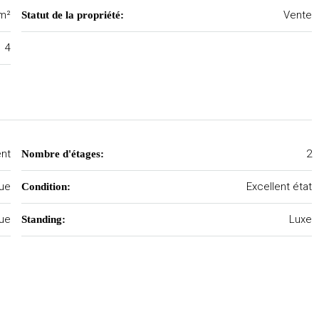
 m²
Vente
Statut de la propriété:
4
nt
2
Nombre d'étages:
que
Excellent état
Condition:
Rue
Luxe
Standing: