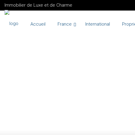
Immobilier de Luxe et de Charme
Accueil
France
International
Propri
VENTE
FRANCE
PARIS 3ÈME