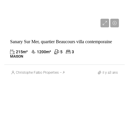
2 700 000 €
Sanary Sur Mer, quartier Beaucours villa contemporaine
215
m²
1200
m²
5
3
MAISON
Christophe Falbo Properties – Agence Immobilière Marseille
il y a3 ans
VENTE
FRANCE
SANARY-SUR-MER