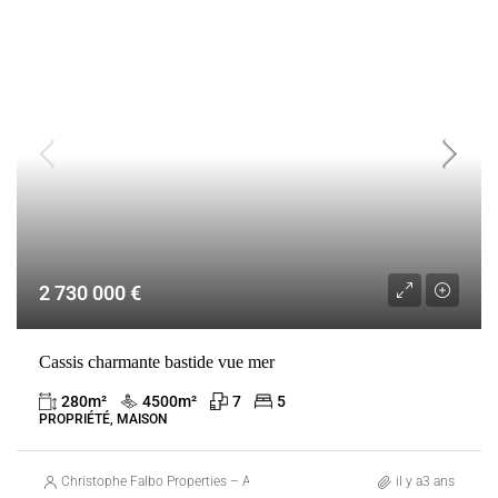
VENTE
CASSIS
FRANCE
2 730 000 €
Cassis charmante bastide vue mer
280
m²
4500
m²
7
5
PROPRIÉTÉ, MAISON
Christophe Falbo Properties – Agence Immobilière Marseille
il y a3 ans