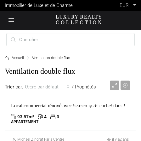
Immobilier de Luxe et de Charme
EUR
Accueil
Ventilation double flux
Ventilation double flux
1 800 000 €
Trier par:
7 Propriétés
Ordre par défaut
Local commercial rénové avec beaucoup de cachet dans le Marais
VENTE
FRANCE
PARIS 3ÈME
93.87
m²
4
0
APPARTEMENT
Michaël Zingraf Paris Centre
il y a2 ans