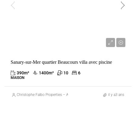
2 080 000 €
Sanary-sur-Mer quartier Beaucours villa avec piscine
390
m²
1400
m²
10
6
MAISON
Christophe Falbo Properties – Agence Immobilière Marseille
il y a3 ans
VENTE
FRANCE
ROQUEBRUNE-CAP-MARTIN