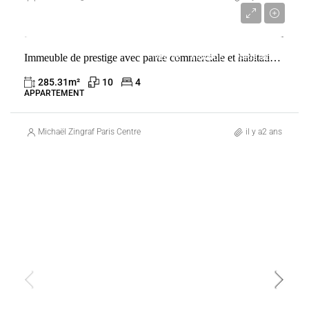
5 500 000 €
Immeuble de prestige avec partie commerciale et habitation dans le Marais
VENTE
FRANCE
PARIS 3ÈME
285.31
m²
10
4
APPARTEMENT
Michaël Zingraf Paris Centre
il y a2 ans
VENTE
FRANCE
SANARY-SUR-MER