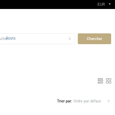
EUR
Posts
villes
Chercher
Trier par:
Ordre par défaut