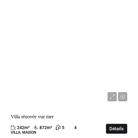
VENTE
FRANCE
ROQUEBRUNE-CAP-MARTIN
3 800 000 €
Villa rénovée vue mer
242
m²
872
m²
5
4
Détails
VILLA, MAISON