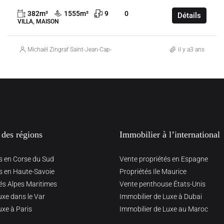
382
m²
1555
m²
9
0
Détails
VILLA, MAISON
Michaël Zingraf Saint-Jean-Cap-Ferrat
il y a3 ans
 des régions
Immobilier à l’international
s en Corse du Sud
Vente propriétés en Espagne
s en Haute-Savoie
Propriétés Ile Maurice
és Alpes Maritimes
Vente penthouse États-Unis
uxe dans le Var
Immobilier de Luxe à Dubai
uxe à Paris
Immobilier de Luxe au Maroc