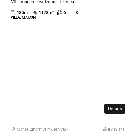
Villa moderne entièrement rénovée
VENTE
FRANCE
ROQUEBRUNE-CAP-MARTIN
185
m²
1178
m²
6
3
VILLA, MAISON
Détails
Michaël Zingraf Saint-Jean-Cap-Ferrat
il y a2 ans