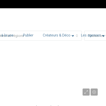
 à la une
Publier
Créateurs & Déco
Les agences
tes les régions
Toutes les 
3 350 000 €