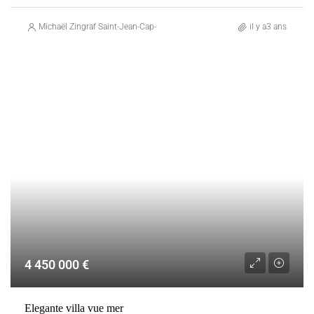
Michaël Zingraf Saint-Jean-Cap-Ferrat
il y a3 ans
VENTE
FRANCE
ROQUEBRUNE-CAP-MARTIN
4 450 000 €
Elegante villa vue mer