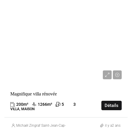
VENTE
FRANCE
ROQUEBRUNE-CAP-MARTIN
4 480 000 €
Magnifique villa rénovée
200
m²
1266
m²
5
3
Détails
VILLA, MAISON
Michaël Zingraf Saint-Jean-Cap-Ferrat
il y a2 ans