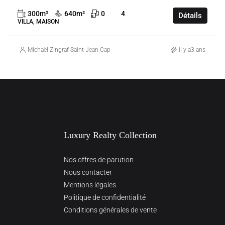
300
m²
640
m²
0
4
Détails
VILLA, MAISON
Michaël Zingraf Saint-Jean-Cap-Ferrat
il y a3 ans
Luxury Realty Collection
Nos offres de parution
Nous contacter
Mentions légales
Politique de confidentialité
Conditions générales de vente