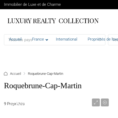
Immobilier de Luxe et de Charme
Accueil
France
International
Propriétés de luxe
Tous les pays
Tou
+ d'options
Accueil
Roquebrune-Cap-Martin
Roquebrune-Cap-Martin
13 900 000 €
9 Propriétés