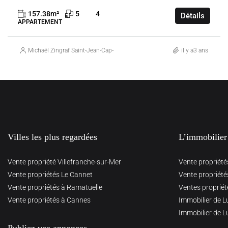
157.38
m²
5
4
Détails
APPARTEMENT
Michaël Zingraf Saint-Jean-Cap-Ferrat
il y a3 ans
Villes les plus regardées
L’immobilier
Vente propriété Villefranche-sur-Mer
Vente propriété
Vente propriétés Le Cannet
Vente propriété
Vente propriétés à Ramatuelle
Ventes propriét
Vente propriétés à Cannes
Immobilier de L
Immobilier de L
Publiez vos annonces