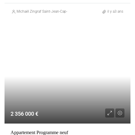
Michaël Zingraf Saint-Jean-Cap-Ferrat
il y a3 ans
VENTE
FRANCE
ROQUEBRUNE-CAP-MARTIN
2 356 000 €
Appartement Programme neuf