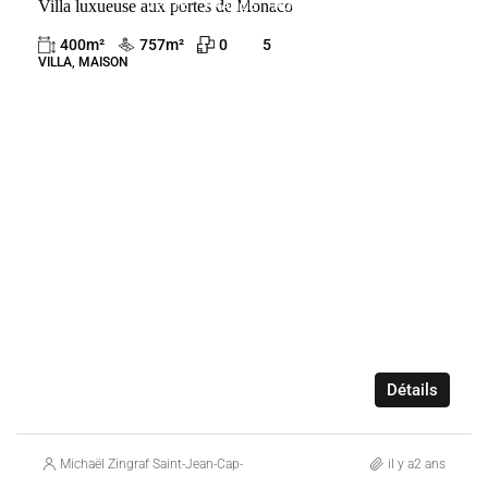
Villa luxueuse aux portes de Monaco
VENTE
FRANCE
ROQUEBRUNE-CAP-MARTIN
400
m²
757
m²
0
5
VILLA, MAISON
Détails
Michaël Zingraf Saint-Jean-Cap-Ferrat
il y a2 ans