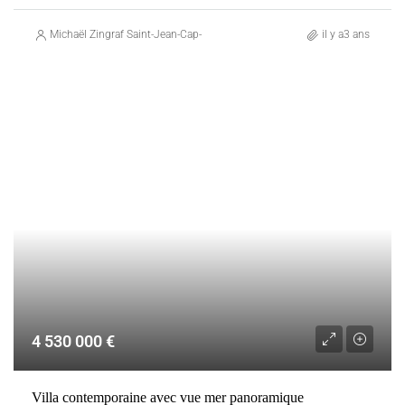
Michaël Zingraf Saint-Jean-Cap-Ferrat
il y a3 ans
VENTE
FRANCE
ROQUEBRUNE-CAP-MARTIN
4 530 000 €
Villa contemporaine avec vue mer panoramique