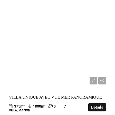
VENTE
FRANCE
ROQUEBRUNE-CAP-MARTIN
5 995 000 €
VILLA UNIQUE AVEC VUE MER PANORAMIQUE
375
m²
1800
m²
0
7
Détails
VILLA, MAISON