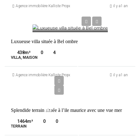
Agence immobilière Kalliste Properties
il y a1 an
3 000 000 €
VENTE
BEL OMBRE
MAURICE
Luxueuse villa située à Bel ombre
438
m²
0
4
VILLA, MAISON
1
900
Agence immobilière Kalliste Properties
il y a1 an
000
€
VENTE
Splendide terrain située à l’ile maurice avec une vue mer
BEL
OMBRE
1464
m²
0
0
MAURICE
TERRAIN
2