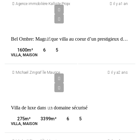
600
Agence immobilière Kalliste Properties
il y a1 an
000
€
VENTE
Bel Ombre: Magnifique villa au coeur d’un prestigieux domaine
BEL
OMBRE
1600
m²
6
5
MAURICE
VILLA, MAISON
1
650
Michaël Zingraf Île Maurice
il y a2 ans
000
€
VENTE
Villa de luxe dans un domaine sécurisé
BEL
OMBRE
275
m²
3399
m²
6
5
MAURICE
VILLA, MAISON