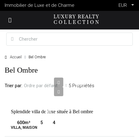
Immobilier de Luxe et de Charme
EUR
Accueil
Bel Ombre
6
Bel Ombre
000
000
Trier par:
5 Propriétés
Ordre par défaut
€
VENTE
Splendide villa de luxe située à Bel ombre
BEL
OMBRE
600
m²
5
4
MAURICE
VILLA, MAISON