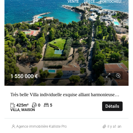
VENTE
GRÈCE
PORTOCHELI
1 550 000 €
Très belle Villa individuelle exquise alliant harmonieusement style, confort et fonctionnalité dans un quartier très recherché.
425
m²
0
5
Détails
VILLA, MAISON
Agence immobilière Kalliste Properties
il y a1 an