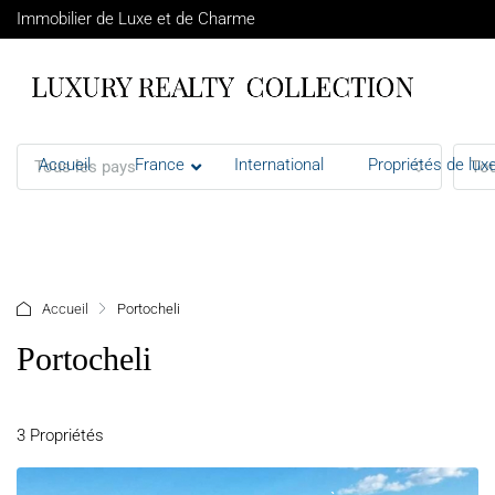
Immobilier de Luxe et de Charme
Accueil
France
International
Propriétés de luxe
Tous les pays
Tou
+ d'options
Accueil
Portocheli
Portocheli
3 Propriétés