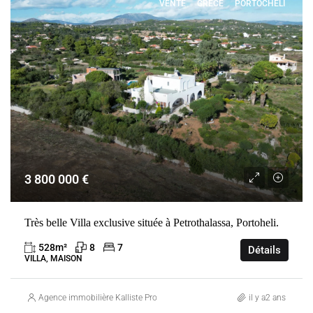
VENTE
GRÈCE
PORTOCHELI
3 800 000 €
Très belle Villa exclusive située à Petrothalassa, Portoheli.
528
m²
8
7
Détails
VILLA, MAISON
Agence immobilière Kalliste Properties
il y a2 ans