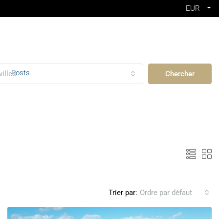
EUR
Posts
villes
Chercher
Trier par:
Ordre par défaut