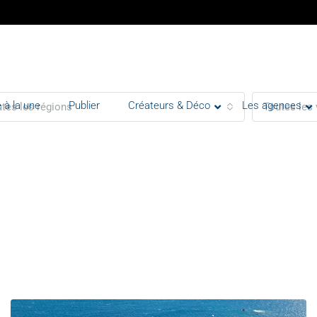
 à la une
Publier
Créateurs & Déco
Les agences
tes les régions
Toutes les 