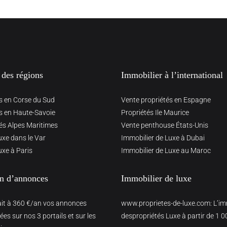
 des régions
Immobilier à l’international
s en Corse du Sud
Vente propriétés en Espagne
s en Haute-Savoie
Propriétés Ile Maurice
és Alpes Maritimes
Vente penthouse États-Unis
uxe dans le Var
Immobilier de Luxe à Dubai
uxe à Paris
Immobilier de Luxe au Maroc
on d’annonces
Immobilier de luxe
ait à 360 €/an vos annonces
www.proprietes-de-luxe.com
: L’i
es sur nos 3 portails et sur les
despropriétés Luxe à partir de 1 0