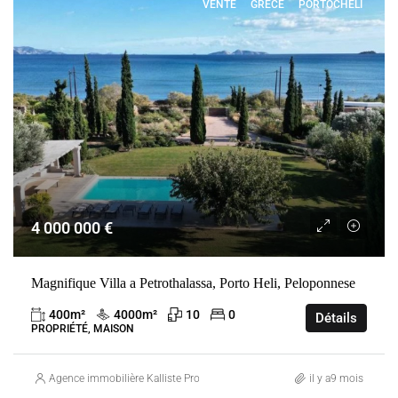
VENTE
GRÈCE
PORTOCHELI
4 000 000 €
Magnifique Villa a Petrothalassa, Porto Heli, Peloponnese
400
m²
4000
m²
10
0
Détails
PROPRIÉTÉ, MAISON
Agence immobilière Kalliste Properties
il y a9 mois