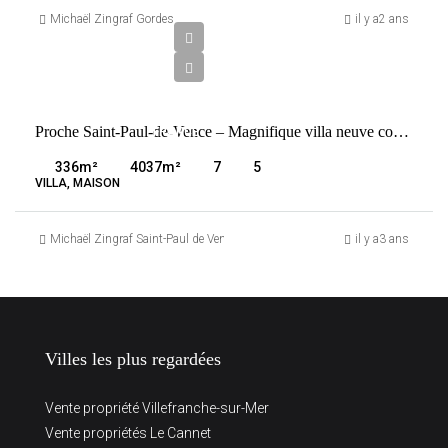
750
Michaël Zingraf Gordes
il y a2 ans
000
€
VENTE
Proche Saint-Paul-de-Vence – Magnifique villa neuve contemporaine vue mer
FRANCE
SAINT-
336
m²
4037
m²
7
5
PAUL-DE-
VILLA, MAISON
VENCE
Michaël Zingraf Saint-Paul de Vence
il y a3 ans
Villes les plus regardées
Vente propriété Villefranche-sur-Mer
Vente propriétés Le Cannet