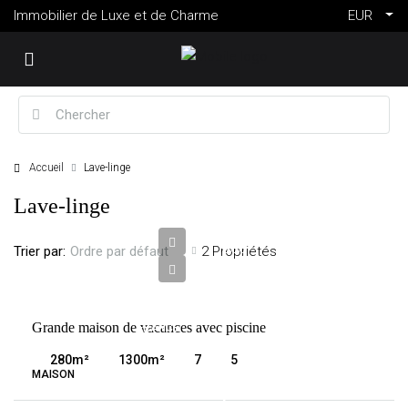
Immobilier de Luxe et de Charme
EUR
Accueil
Lave-linge
2
Lave-linge
694
000
Trier par:
2 Propriétés
Ordre par défaut
€
VENTE
Grande maison de vacances avec piscine
FRANCE
GORDES
280
m²
1300
m²
7
5
MAISON
6