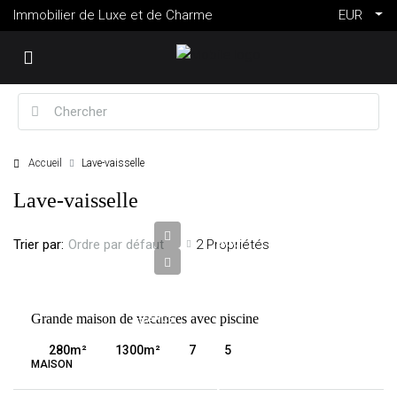
Immobilier de Luxe et de Charme
EUR
Accueil
Lave-vaisselle
2
Lave-vaisselle
694
000
Trier par:
2 Propriétés
Ordre par défaut
€
VENTE
Grande maison de vacances avec piscine
FRANCE
GORDES
280
m²
1300
m²
7
5
MAISON
6