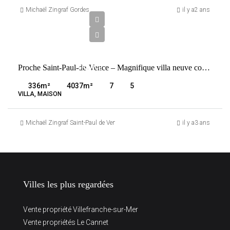
750
Michaël Zingraf Gordes
il y a2 ans
000
€
VENTE
Proche Saint-Paul-de-Vence – Magnifique villa neuve contemporaine vue mer
FRANCE
SAINT-
336
m²
4037
m²
7
5
PAUL-DE-
VILLA, MAISON
VENCE
Michaël Zingraf Saint-Paul de Vence
il y a3 ans
Villes les plus regardées
Vente propriété Villefranche-sur-Mer
Vente propriétés Le Cannet