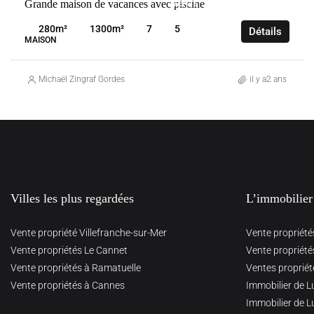
Grande maison de vacances avec piscine
VENTE
FRANCE
GORDES
280
m²
1300
m²
7
5
Détails
MAISON
Michaël Zingraf Gordes
il y a2 ans
Villes les plus regardées
L’immobilier
Vente propriété Villefranche-sur-Mer
Vente propriété
Vente propriétés Le Cannet
Vente propriété
Vente propriétés à Ramatuelle
Ventes propriét
Vente propriétés à Cannes
Immobilier de L
Immobilier de L