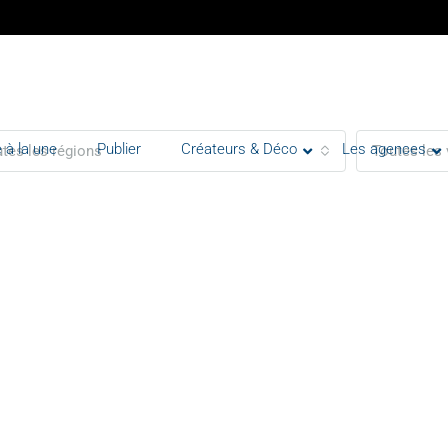
 à la une
Publier
Créateurs & Déco
Les agences
tes les régions
Toutes les 