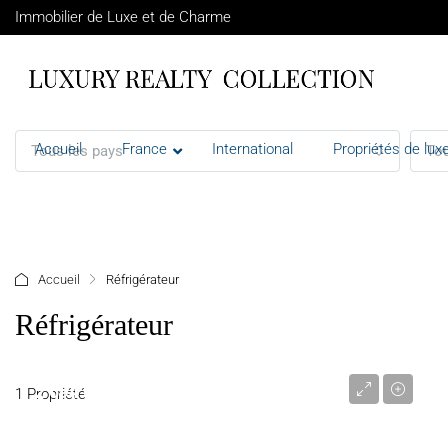
Immobilier de Luxe et de Charme
Accueil
France
International
Propriétés de luxe
Tous les pays
Tou
+ d'options
Accueil
Réfrigérateur
Réfrigérateur
2 694 000 €
1 Propriété