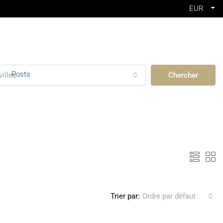
EUR
Posts
villes
Chercher
Trier par:
Ordre par défaut