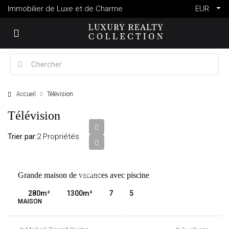
Immobilier de Luxe et de Charme
EUR
Accueil
Télévision
2
Télévision
694
000
Trier par:
2 Propriétés
€
VENTE
Grande maison de vacances avec piscine
FRANCE
GORDES
280
m²
1300
m²
7
5
MAISON
6