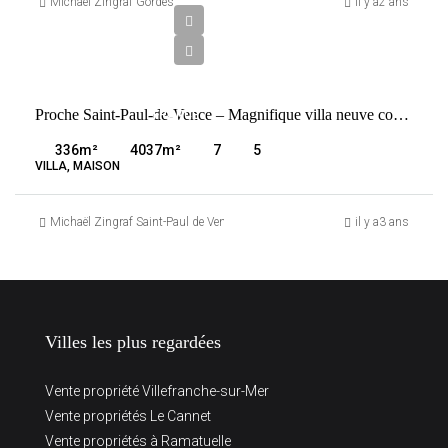
750
Michaël Zingraf Gordes
il y a2 ans
000
€
VENTE
Proche Saint-Paul-de-Vence – Magnifique villa neuve contemporaine vue mer
FRANCE
SAINT-
336
m²
4037
m²
7
5
PAUL-DE-
VILLA, MAISON
VENCE
Michaël Zingraf Saint-Paul de Vence
il y a3 ans
Villes les plus regardées
Vente propriété Villefranche-sur-Mer
Vente propriétés Le Cannet
Vente propriétés à Ramatuelle