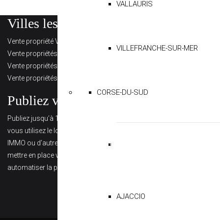
VALLAURIS
Villes les plus regardées
L’immobi
Vente propriété Villefranche-sur-Mer
Vente propriét
VILLEFRANCHE-SUR-MER
Vente propriétés Le Cannet
Vente propriét
Vente propriétés à Ramatuelle
Ventes proprié
Vente propriétés à Cannes
Immobilier de L
Immobilier de L
CORSE-DU-SUD
Publiez vos annonces
Multidif
Publiez jusqu’à 100 annonces pour 360 €/an. Si
vous utilisez le logiciel APIMO, HEKTOR, ADAPT
Avec notre for
IMMO ou d’autres logiciels, nous pouvons
seront dispatch
mettre en place votre passerelle pour
prochains à veni
automatiser la publication de vos annonces.
www.proprietes
www.luxury-rea
www.immobili
AJACCIO