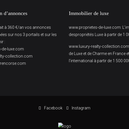
on d’annonces
Immobilier de luxe
fait à 360 €/an vos annonces
www.proprietes-de-luxe.com
: L’
ées sur nos 3 portails et sur les
despropriétés Luxe à partir de 1 0
r :
www.luxury-realty-collection.co
-de-luxe.com
de Luxe et de Charme en France e
lty-collection.com
l’international à partir de 1 500 00
erencorse.com
Facebook
Instagram