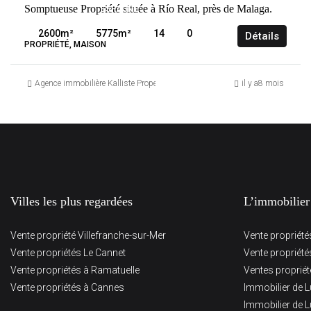
Somptueuse Propriété située à Río Real, près de Malaga.
ESPAGNE
MÁLAGA
2600
m²
5775
m²
14
0
Détails
PROPRIÉTÉ, MAISON
Agence immobilière Kalliste Properties
il y a8 mois
Villes les plus regardées
L’immobilier
Vente propriété Villefranche-sur-Mer
Vente propriét
Vente propriétés Le Cannet
Vente propriét
Vente propriétés à Ramatuelle
Ventes proprié
Vente propriétés à Cannes
Immobilier de L
Immobilier de L