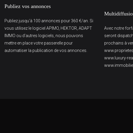
Publiez vos annonces
Multidiffusi
Publiez jusqu’à 100 annonces pour 360 €/an. Si
vous utilisez le logiciel APIMO, HEKTOR, ADAPT
Avec notre for
IMMO ou d’autres logiciels, nous pouvons
seront dispatch
mettre en place votre passerelle pour
prochains à veni
automatiser la publication de vos annonces.
www.proprietes
www.luxury-rea
www.immobili