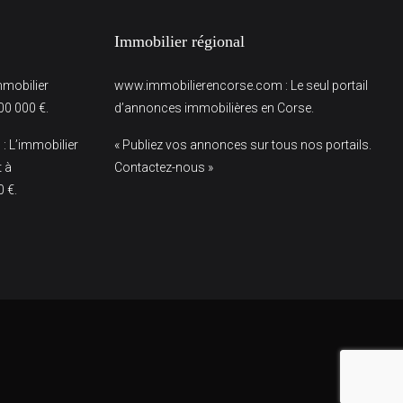
Immobilier régional
immobilier
www.immobilierencorse.com
: Le seul portail
00 000 €.
d’annonces immobilières en Corse.
m
: L’immobilier
« Publiez vos annonces sur tous nos portails.
t à
Contactez-nous »
0 €.