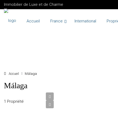
Immobilier de Luxe et de Charme
Accueil
France
International
Propri
+ d'options
Accueil
Málaga
Málaga
10
000
000
1 Propriété
€
VENTE