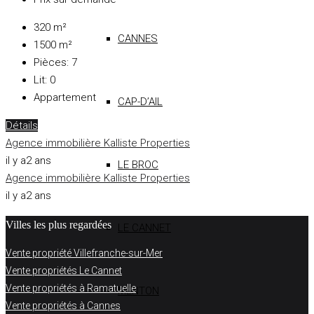
320
m²
CANNES
1500
m²
Pièces:
7
Lit:
0
Appartement
CAP-D’AIL
Détails
Agence immobilière Kalliste Properties
il y a2 ans
LE BROC
Agence immobilière Kalliste Properties
il y a2 ans
Villes les plus regardées
LE CANNET
Vente propriété Villefranche-sur-Mer
Vente propriétés Le Cannet
Vente propriétés à Ramatuelle
MENTON
Vente propriétés à Cannes