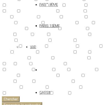
PARIS 8ÈME
Immeuble classé/inscrit
Internet
Interphone
Jacuzzi
Jardin
Jardin en copropriété
Jeu de boules
Lave-
linge
Lave-vaisselle
Lecteur CD
Lecteur DVD
Linge de
maison
Maison d'amis
Maison de gardien
Meublé
PARIS 15ÈME
Moustiquaires
Panneaux solaires
Parc paysager
Parking
Privatif
Pelouse
Piscine
Piscine en copropriété
Place
de port
Plaque de cuisson
Poëlle à bois
Portail
électrique
Porte blindée
Proche aéroport
Proche mer
VAR
Puits
Réfrigérateur
Réseau informatique
Sauna
Sèche-cheveux
Sèche-linge
Service de sécurité
Source
Spa
Stores
Stores électriques
Style contemporain
Télédistribution
Télévision
Tennis
Terrain de jeux
Terrasse
Thermostat connecté
Triple vitrage
Typique en
voutes
Vaisselle
Ventilation double flux
Ventilation
simple flux
Vide sanitaire
Vidéo surveillance
Vidéophone
GASSIN
Volets roulants électriques
Vue mer
Vue montanges
Chercher
Enregistrer la recherche