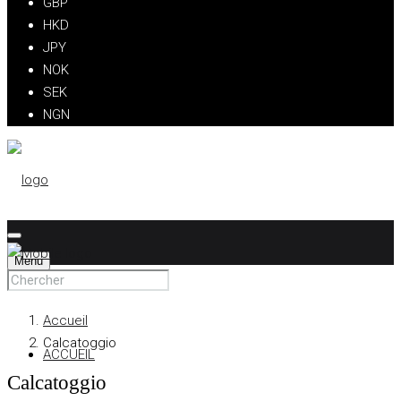
GBP
HKD
JPY
NOK
SEK
NGN
Menu
Accueil
Calcatoggio
ACCUEIL
Calcatoggio