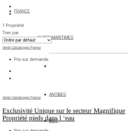
FRANCE
1 Propriété
Trier par:
ALPES-MARITIMES
Vente
Calcatoggio
France
Prix sur demande
ANTIBES
Vente
Calcatoggio
France
Exclusivité Unique sur le secteur Magnifique
Propriété pieds dans l ‘eau
BIOT
Prix sur demande