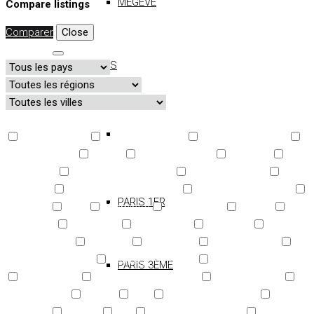
MEGÈVE
Compare listings
Comparer
Close
Chercher
PARIS
+ d'options
Abri de voiture
Accès handicapé
Adoucisseur d'eau
Air conditionné
Alarme
Alarme incendie
Arrosage
Ascenseur
Aspiration centralisée
Baignoire balnéo
Barbecue
Borne voiture électrique
Buanderie commune
PARIS 1ER
Cafetière
Cave
Cheminée
Climatisation
Clôture
Coffre-fort
Concierge
Congélateur
Cuisinière
Dépendances
Digicode
Domotique
Double vitrage
Douche extérieure
Éclairage extérieur
Fenêtre aluminium
PARIS 3ÈME
Fenêtre PVC
Fenêtres coulissantes
Fer à repasser
Fibre optique
Forage
Four
Four à micro-ondes
Garage
& parking
Gardien
Golf
Groupe électrogène
Héliport