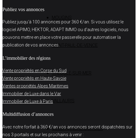
Publiez vos annonces
MOUGINS
Publiez jusqu’à 100 annonces pour 360 €/an. Si vous utilisez le
logiciel APIMO, HEKTOR, ADAPT IMMO ou d’autres logiciels, nous
pouvons mettre en place votre passerelle pour automatiser la
SAINT-PAUL-DE-VENCE
publication de vos annonces.
L’immobilier des régions
Vente propriétés en Corse du Sud
THÉOULE-SUR-MER
Vente propriétés en Haute-Savoie
Ventes propriétés Alpes Maritimes
Immobilier de Luxe dans le Var
VALLAURIS
Immobilier de Luxe à Paris
Multidiffusion d’annonces
Avec notre forfait à 360 €/an vos annonces seront dispatchées sur
VILLEFRANCHE-SUR-MER
nos 3 portails et sur les prochains à venir :