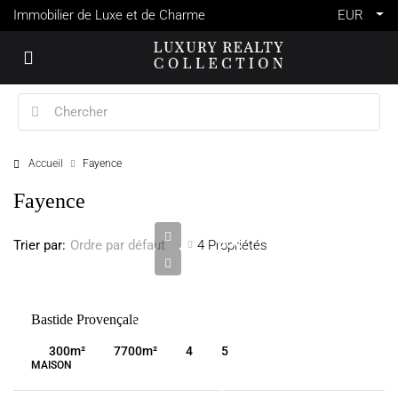
Immobilier de Luxe et de Charme
EUR
Accueil
Fayence
1
Fayence
500
000
Trier par:
4 Propriétés
Ordre par défaut
€
VENTE
Bastide Provençale
FAYENCE
FRANCE
300
m²
7700
m²
4
5
MAISON
1