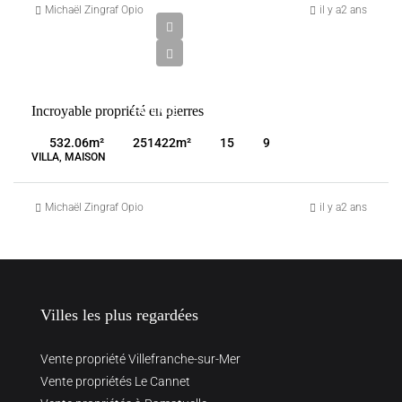
500
Michaël Zingraf Opio
il y a2 ans
000
€
VENTE
Incroyable propriété en pierres
FAYENCE
FRANCE
532.06
m²
251422
m²
15
9
VILLA, MAISON
Michaël Zingraf Opio
il y a2 ans
Villes les plus regardées
Vente propriété Villefranche-sur-Mer
Vente propriétés Le Cannet