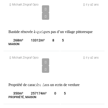
680
Michaël Zingraf Opio
il y a2 ans
000
€
VENTE
Bastide rénovée à quelques pas d’un village pittoresque
FAYENCE
FRANCE
268
m²
13312
m²
8
5
MAISON
3
900
Michaël Zingraf Opio
il y a2 ans
000
€
VENTE
Propriété de caractère dans un ecrin de verdure
FAYENCE
FRANCE
350
m²
257174
m²
0
5
PROPRIÉTÉ, MAISON
4