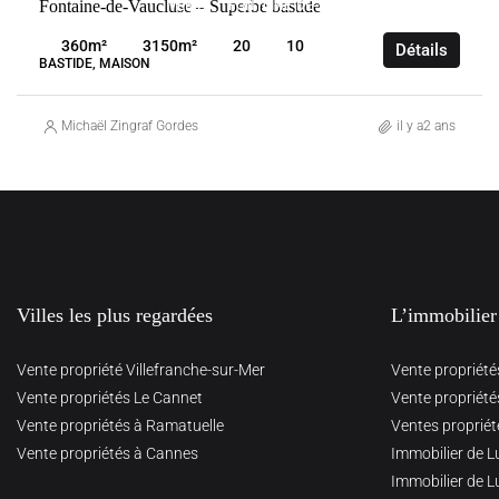
Fontaine-de-Vaucluse – Superbe bastide
VENTE
FONTAINE-DE-VAUCLUSE
FRANCE
360
m²
3150
m²
20
10
Détails
BASTIDE, MAISON
Michaël Zingraf Gordes
il y a2 ans
Villes les plus regardées
L’immobilier
Vente propriété Villefranche-sur-Mer
Vente propriété
Vente propriétés Le Cannet
Vente propriété
Vente propriétés à Ramatuelle
Ventes propriét
Vente propriétés à Cannes
Immobilier de L
Immobilier de L