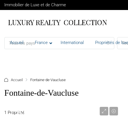
Immobilier de Luxe et de Charme
Accueil
France
International
Propriétés de luxe
Tous les pays
Tou
+ d'options
Accueil
Fontaine-de-Vaucluse
Fontaine-de-Vaucluse
1 790 000 €
1 Propriété