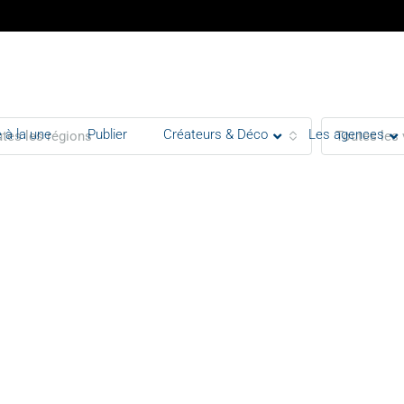
 à la une
Publier
Créateurs & Déco
Les agences
tes les régions
Toutes les 