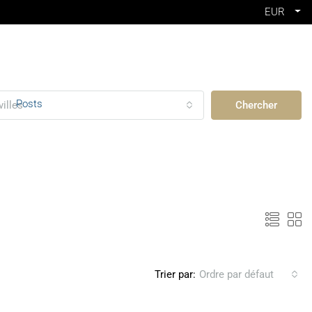
EUR
Posts
villes
Chercher
Trier par:
Ordre par défaut