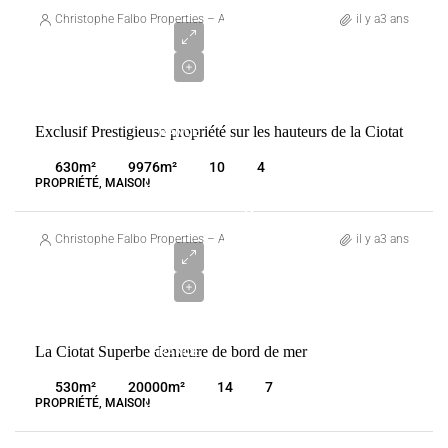
490
Christophe Falbo Properties – Agence Immobilière Marseille
il y a3 ans
000
€
VENTE
Exclusif Prestigieuse propriété sur les hauteurs de la Ciotat
FRANCE
LA
630
m²
9976
m²
10
4
CIOTAT
PROPRIÉTÉ, MAISON
2
990
Christophe Falbo Properties – Agence Immobilière Marseille
il y a3 ans
000
€
VENTE
La Ciotat Superbe demeure de bord de mer
FRANCE
LA
530
m²
20000
m²
14
7
CIOTAT
PROPRIÉTÉ, MAISON