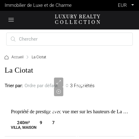
Immobilier de Luxe et de Charme
EUR
Accueil
La Ciotat
3
La Ciotat
750
000
Trier par:
3 Propriétés
Ordre par défaut
€
VENTE
Propriété de prestige avec vue mer sur les hauteurs de La Ciotat
FRANCE
LA
240
m²
9
7
CIOTAT
VILLA, MAISON
3