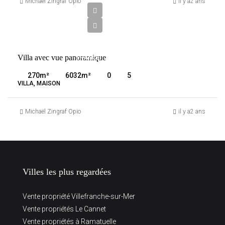
975
Michaël Zingraf Opio
il y a2 ans
000
€
VENTE
Villa avec vue panoramique
FRANCE
LE
270
m²
6032
m²
0
5
TIGNET
VILLA, MAISON
Michaël Zingraf Opio
il y a2 ans
Villes les plus regardées
Vente propriété Villefranche-sur-Mer
Vente propriétés Le Cannet
Vente propriétés à Ramatuelle