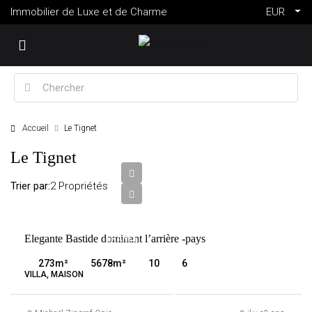
Immobilier de Luxe et de Charme
EUR
Accueil
Le Tignet
2
Le Tignet
650
000
Trier par:
2 Propriétés
€
VENTE
Elegante Bastide dominant l’arrière -pays
FRANCE
LE
273
m²
5678
m²
10
6
TIGNET
VILLA, MAISON
2