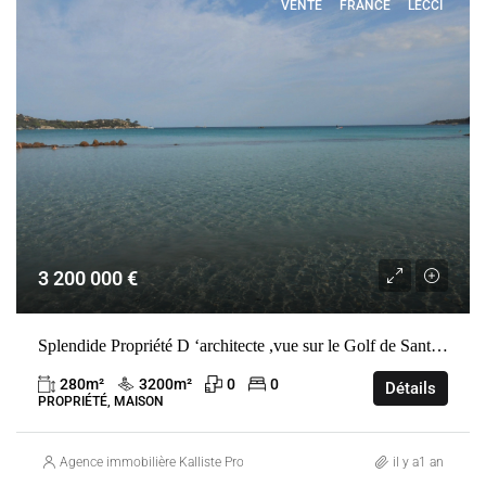
VENTE
FRANCE
LECCI
3 200 000 €
Splendide Propriété D ‘architecte ,vue sur le Golf de Santa -Giulia .
280
m²
3200
m²
0
0
Détails
PROPRIÉTÉ, MAISON
Agence immobilière Kalliste Properties
il y a1 an