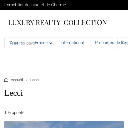
Immobilier de Luxe et de Charme
Accueil
France
International
Propriétés de luxe
Tous les pays
Tou
+ d'options
Accueil
Lecci
Lecci
1 Propriété