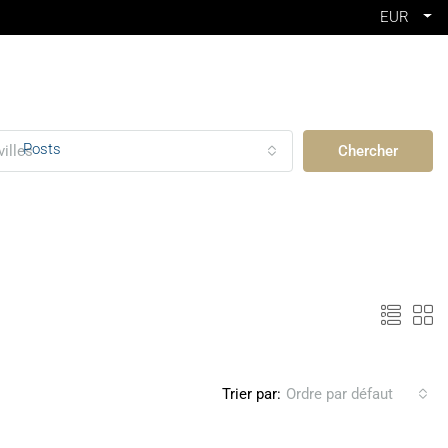
EUR
Posts
villes
Chercher
Trier par:
Ordre par défaut