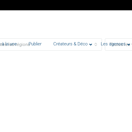
 à la une
Publier
Créateurs & Déco
Les agences
tes les régions
Toutes les 