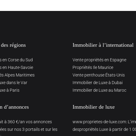
 des régions
Immobilier à l’international
s en Corse du Sud
Vente propriétés en Espagne
s en Haute-Savoie
Propriétés Ile Maurice
és Alpes Maritimes
Vente penthouse États-Unis
uxe dans le Var
Immobilier de Luxe à Dubai
uxe à Paris
Immobilier de Luxe au Maroc
on d’annonces
Immobilier de luxe
ait à 360 €/an vos annonces
www.proprietes-de-luxe.com
: L’i
es sur nos 3 portails et sur les
despropriétés Luxe à partir de 1 0