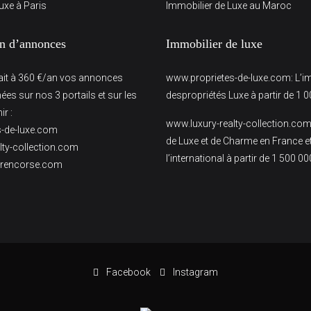
uxe à Paris
Immobilier de Luxe au Maroc
on d’annonces
Immobilier de luxe
fait à 360 €/an vos annonces
www.proprietes-de-luxe.com
: L’
ées sur nos 3 portails et sur les
despropriétés Luxe à partir de 1 0
r :
www.luxury-realty-collection.co
-de-luxe.com
de Luxe et de Charme en France e
lty-collection.com
l’international à partir de 1 500 00
erencorse.com
Facebook
Instagram