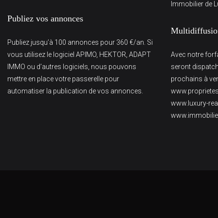
Immobilier de L
Publiez vos annonces
Multidiffusi
Publiez jusqu’à 100 annonces pour 360 €/an. Si
vous utilisez le logiciel APIMO, HEKTOR, ADAPT
Avec notre for
IMMO ou d’autres logiciels, nous pouvons
seront dispatch
mettre en place votre passerelle pour
prochains à veni
automatiser la publication de vos annonces.
www.proprietes
www.luxury-rea
www.immobili