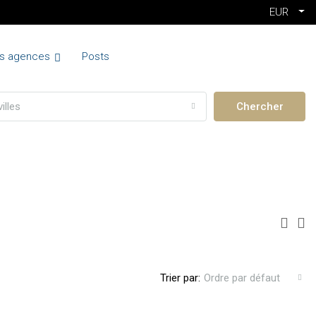
EUR
s agences
Posts
illes
Chercher
Trier par:
Ordre par défaut