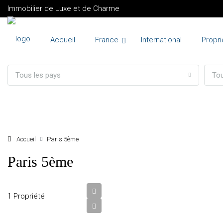
Immobilier de Luxe et de Charme
Accueil
France
International
Propri
Tous les pays
Tou
+ d'options
Accueil
Paris 5ème
Paris 5ème
3
650
000
1 Propriété
€