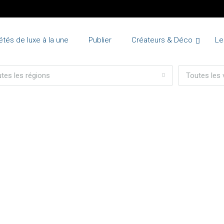
étés de luxe à la une
Publier
Créateurs & Déco
Le
tes les régions
Toutes les v