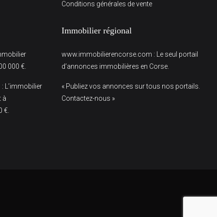
Conditions générales de vente
Immobilier régional
immobilier
www.immobilierencorse.com
: Le seul portail
00 000 €.
d’annonces immobilières en Corse.
m
: L’immobilier
« Publiez vos annonces sur tous nos portails.
t à
Contactez-nous »
0 €.