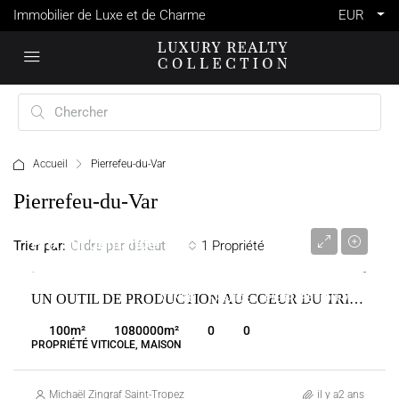
Immobilier de Luxe et de Charme
EUR
Accueil
Pierrefeu-du-Var
Pierrefeu-du-Var
Prix sur demande
Trier par:
1 Propriété
Ordre par défaut
UN OUTIL DE PRODUCTION AU COEUR DU TRIANGLE D’OR DES CÔTES DE PROVENCE
VENTE
FRANCE
PIERREFEU-DU-VAR
100
m²
1080000
m²
0
0
PROPRIÉTÉ VITICOLE, MAISON
Michaël Zingraf Saint-Tropez
il y a2 ans