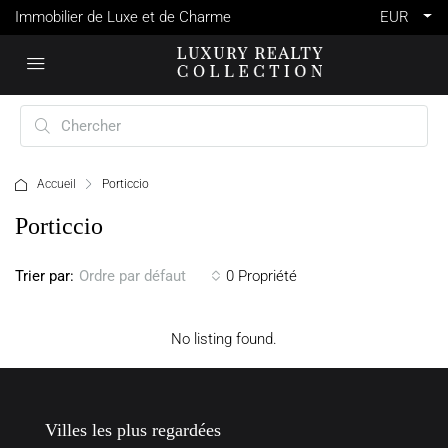
Immobilier de Luxe et de Charme
EUR
Accueil
Porticcio
Porticcio
Trier par:
0 Propriété
Ordre par défaut
No listing found.
Villes les plus regardées