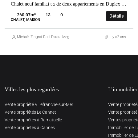
Chalet neuf familial ou de deux appartements en Duplex (T5 etT6)
FRANCE
PRAZ-
260.07
m²
13
0
Détails
SUR-ARLY
CHALET, MAISON
Michaël Zingraf Real Estate Megève
il y a2 ans
Villes les plus regardées
L’immobilier
Vente propriété Villefranche-sur-Mer
Vente propriété
Vente propriétés Le Cannet
Vente propriété
Vente propriétés à Ramatuelle
Ventes propriét
Vente propriétés à Cannes
Immobilier de L
Immobilier de L