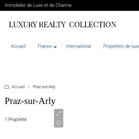
Immobilier de Luxe et de Charme
Accueil
France
International
Propriétés de luxe
+ d'options
Accueil
Praz-sur-Arly
Praz-sur-Arly
2
400
000
1 Propriété
€
VENTE